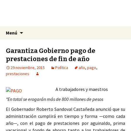
La nueva opción en información
Ir
Buscar:
La Yunta de Tepic
Menú
al
contenido
Garantiza Gobierno pago de
prestaciones de fin de año
29 noviembre, 2015
Política
año
,
pago
,
prestaciones
A trabajadores y maestros
*En total se erogarán más de 800 millones de pesos
El Gobernador Roberto Sandoval Castañeda anunció que su
administración cumplirá en tiempo y forma —como cada
año—, con el pago de prestaciones por aguinaldo, prima
vacacional y fondo de ahorro tanto a los trabajadores de