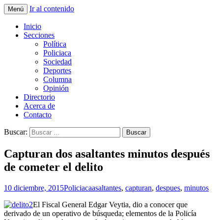
Ir al contenido
Menú
La nueva opción en información
La Yunta de Tepic
Inicio
Secciones
Política
Policiaca
Sociedad
Deportes
Columna
Opinión
Directorio
Acerca de
Contacto
Buscar:
Capturan dos asaltantes minutos después
de cometer el delito
10 diciembre, 2015
Policiaca
asaltantes
,
capturan
,
despues
,
minutos
El Fiscal General Edgar Veytia, dio a conocer que
derivado de un operativo de búsqueda; elementos de la Policía