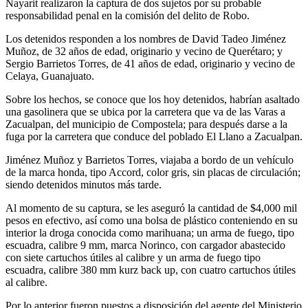
Nayarit realizaron la captura de dos sujetos por su probable
responsabilidad penal en la comisión del delito de Robo.
Los detenidos responden a los nombres de David Tadeo Jiménez
Muñoz, de 32 años de edad, originario y vecino de Querétaro; y
Sergio Barrietos Torres, de 41 años de edad, originario y vecino de
Celaya, Guanajuato.
Sobre los hechos, se conoce que los hoy detenidos, habrían asaltado
una gasolinera que se ubica por la carretera que va de las Varas a
Zacualpan, del municipio de Compostela; para después darse a la
fuga por la carretera que conduce del poblado El Llano a Zacualpan.
Jiménez Muñoz y Barrietos Torres, viajaba a bordo de un vehículo
de la marca honda, tipo Accord, color gris, sin placas de circulación;
siendo detenidos minutos más tarde.
Al momento de su captura, se les aseguró la cantidad de $4,000 mil
pesos en efectivo, así como una bolsa de plástico conteniendo en su
interior la droga conocida como marihuana; un arma de fuego, tipo
escuadra, calibre 9 mm, marca Norinco, con cargador abastecido
con siete cartuchos útiles al calibre y un arma de fuego tipo
escuadra, calibre 380 mm kurz back up, con cuatro cartuchos útiles
al calibre.
Por lo anterior fueron puestos a disposición del agente del Ministerio