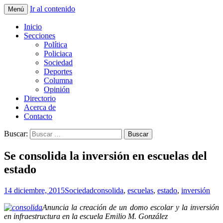
Ir al contenido
Menú
La nueva opción en información
La Yunta de Tepic
Inicio
Secciones
Política
Policiaca
Sociedad
Deportes
Columna
Opinión
Directorio
Acerca de
Contacto
Buscar:
Se consolida la inversión en escuelas del
estado
14 diciembre, 2015
Sociedad
consolida
,
escuelas
,
estado
,
inversión
Anuncia la creación de un domo escolar y la inversión
en infraestructura en la escuela Emilio M. González