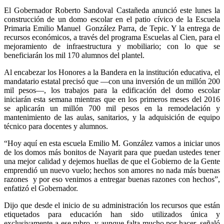
El Gobernador Roberto Sandoval Castañeda anunció este lunes la
construcción de un domo escolar en el patio cívico de la Escuela
Primaria Emilio Manuel González Parra, de Tepic. Y la entrega de
recursos económicos, a través del programa Escuelas al Cien, para el
mejoramiento de infraestructura y mobiliario; con lo que se
beneficiarán los mil 170 alumnos del plantel.
Al encabezar los Honores a la Bandera en la institución educativa, el
mandatario estatal precisó que —con una inversión de un millón 200
mil pesos—, los trabajos para la edificación del domo escolar
iniciarán esta semana mientras que en los primeros meses del 2016
se aplicarán un millón 700 mil pesos en la remodelación y
mantenimiento de las aulas, sanitarios, y la adquisición de equipo
técnico para docentes y alumnos.
“Hoy aquí en esta escuela Emilio M. González vamos a iniciar unos
de los domos más bonitos de Nayarit para que puedan ustedes tener
una mejor calidad y dejemos huellas de que el Gobierno de la Gente
emprendió un nuevo vuelo; hechos son amores no nada más buenas
razones y por eso venimos a entregar buenas razones con hechos”,
enfatizó el Gobernador.
Dijo que desde el inicio de su administración los recursos que están
etiquetados para educación han sido utilizados única y
exclusivamente a ese rubro, y aunque falta mucho por hacer, señaló