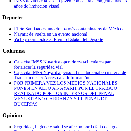
IMSS devuelve la vista a joven con catarata congénita tras 23
años de limitación visual
Deportes
El río Santiago es uno de los más contaminados de México
Nayarit de vuelta en un evento nacional
Ya hay nominados al Premio Estatal del Deporte
Columna
Capacita IMSS Nayarit a operadores vehiculares para
fortalecer la seguridad vial
Capacita IMSS Nayarit a personal institucional en materia de
Transparencia y Acceso a la Información
POR PRIMERA VEZ LOS MEDIOS NACIONALES
PONEN EN ALTO A NAYARIT POR EL TRABAJO
REALIZADO POR LOS INTERNOS DEL PENAL
VENUSTIANO CARRANZA Y EL PENAL DE
BUCERÍAS
Opinion
Seguridad, higiene y salud se afectan por la falta de agua