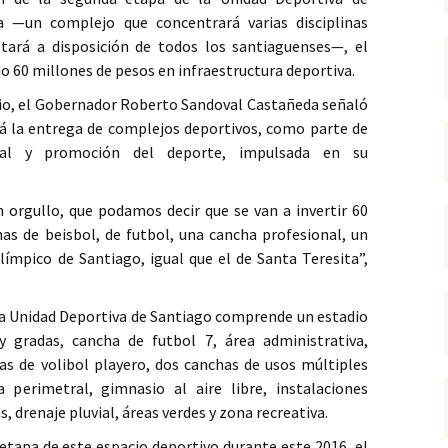
la —un complejo que concentrará varias disciplinas
stará a disposición de todos los santiaguenses—, el
o 60 millones de pesos en infraestructura deportiva.
pio, el Gobernador Roberto Sandoval Castañeda señaló
á la entrega de complejos deportivos, como parte de
ial y promoción del deporte, impulsada en su
 orgullo, que podamos decir que se van a invertir 60
as de beisbol, de futbol, una cancha profesional, un
límpico de Santiago, igual que el de Santa Teresita”,
la Unidad Deportiva de Santiago comprende un estadio
y gradas, cancha de futbol 7, área administrativa,
has de volibol playero, dos canchas de usos múltiples
 perimetral, gimnasio al aire libre, instalaciones
s, drenaje pluvial, áreas verdes y zona recreativa.
etapa de este espacio deportivo durante este 2016, el