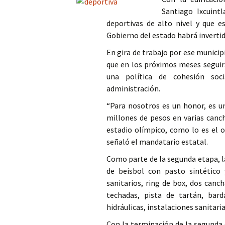
Santiago Ixcuint
Columna
deportivas de alto nivel y que e
Gobierno del estado habrá invertid
Opinión
En gira de trabajo por ese munici
que en los próximos meses seguir
una política de cohesión soc
administración.
“Para nosotros es un honor, es un
millones de pesos en varias canch
estadio olímpico, como lo es el o
señaló el mandatario estatal.
Como parte de la segunda etapa, 
de beisbol con pasto sintético 
sanitarios, ring de box, dos canc
techadas, pista de tartán, barda
hidráulicas, instalaciones sanitaria
Con la terminación de la segunda 