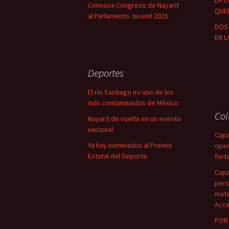
LA C
Convoca Congreso de Nayarit
QUED
al Parlamento Juvenil 2025
DOS 
EN L
Deportes
El río Santiago es uno de los
más contaminados de México
Co
Nayarit de vuelta en un evento
nacional
Capa
Ya hay nominados al Premio
oper
Estatal del Deporte
fort
Capa
pers
mate
Acce
POR 