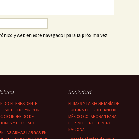
ónico y web en este navegador para la próxima vez
iciaca
Sociedad
NIDO EL PRESIDENTE
EL IMSS Y LA SECRETARÍA DE
CIPAL DE TUXPAN POR
CULTURA DEL GOBIERNO DE
CICIO INDEBIDO DE
MÉXICO COLABORAN PARA
CIONES Y PECULADO
FORTALECER EL TEATRO
NACIONAL
EN LAS ARMAS LARGAS EN