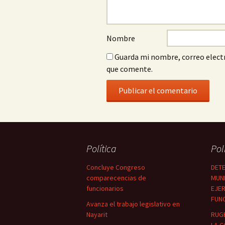
Nombre
Guarda mi nombre, correo electr
que comente.
Política
Pol
Concluye Congreso
DETE
comparecencias de
MUNI
funcionarios
EJER
FUN
Avanza el trabajo legislativo en
Nayarit
RUG