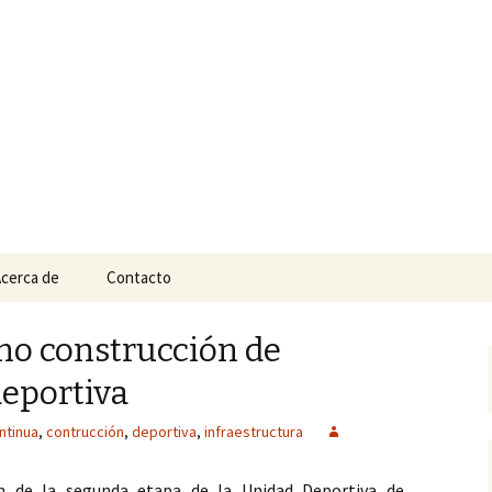
n
e Tepic
cerca de
Contacto
no construcción de
deportiva
ntinua
,
contrucción
,
deportiva
,
infraestructura
ón de la segunda etapa de la Unidad Deportiva de