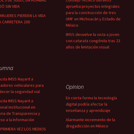
OL 3 DE JULIO; UN HOMBRE
Consejo Técnico del IMSS
Ó SIN VIDA
aprueba proyectos integrales
para la construcción de tres
MUJERES PIERDEN LA VIDA
UMF en Michoacán y Estado de
A CARRETERA 200
México
IMSS devuelve la vista a joven
con catarata congénita tras 23
años de limitación visual
lumna
cita IMSS Nayarit a
adores vehiculares para
Opinion
alecer la seguridad vial
En cierta forma la tecnología
cita IMSS Nayarit a
digital podría afectar la
onal institucional en
enseñanza y aprendizaje
ria de Transparencia y
so a la Información
Alarmante incremento de la
drogadicción en México
PRIMERA VEZ LOS MEDIOS