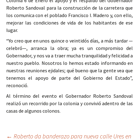
Colonia 6 de Enero el apoyo y el respaldo del Gobernador
Roberto Sandoval para la construcción de la carretera que
los comunica con el poblado Francisco I. Madero y, con ello,
mejorar las condiciones de vida de los habitantes de ese
lugar.
“Yo creo que en unos quince o veintidós días, a más tardar —
celebró—, arranca la obra; ya es un compromiso del
Gobernador, y nos va a traer mucha tranquilidad y felicidad a
nuestro pueblo. Nosotros lo hemos estado informando en
nuestras reuniones ejidales; qué bueno que la gente vea que
tenemos el apoyo de parte del Gobierno del Estado”,
reconoció.
Al término del evento el Gobernador Roberto Sandoval
realizó un recorrido por la colonia y convivió adentro de las
casas de algunos colonos.
Ir
←
Roberto da banderazo para nueva calle Ures en