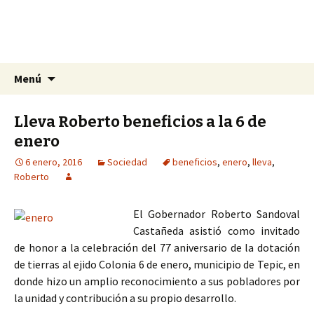
La nueva opción en información
Ir
Buscar:
La Yunta de Tepic
Menú
al
contenido
Lleva Roberto beneficios a la 6 de
enero
6 enero, 2016
Sociedad
beneficios
,
enero
,
lleva
,
Roberto
El Gobernador Roberto Sandoval
Castañeda asistió como invitado
de honor a la celebración del 77 aniversario de la dotación
de tierras al ejido Colonia 6 de enero, municipio de Tepic, en
donde hizo un amplio reconocimiento a sus pobladores por
la unidad y contribución a su propio desarrollo.