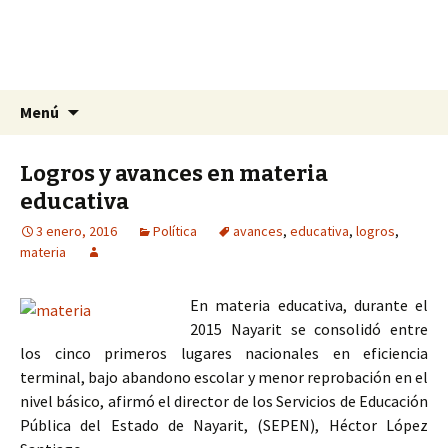
La nueva opción en información
Ir
Buscar:
La Yunta de Tepic
Menú
al
contenido
Logros y avances en materia
educativa
3 enero, 2016
Política
avances
,
educativa
,
logros
,
materia
En materia educativa, durante el
2015 Nayarit se consolidó entre
los cinco primeros lugares nacionales en eficiencia
terminal, bajo abandono escolar y menor reprobación en el
nivel básico, afirmó el director de los Servicios de Educación
Pública del Estado de Nayarit, (SEPEN), Héctor López