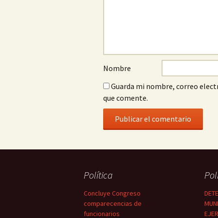
Nombre
Guarda mi nombre, correo electr
que comente.
Política
Pol
Concluye Congreso
DETE
comparecencias de
MUNI
funcionarios
EJER