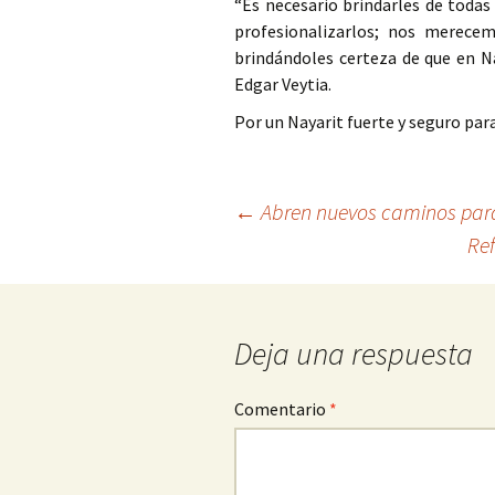
“Es necesario brindarles de todas
profesionalizarlos; nos merecem
brindándoles certeza de que en Na
Edgar Veytia.
Por un Nayarit fuerte y seguro par
Ir
←
Abren nuevos caminos par
Ref
a
la
entrada
Deja una respuesta
Comentario
*