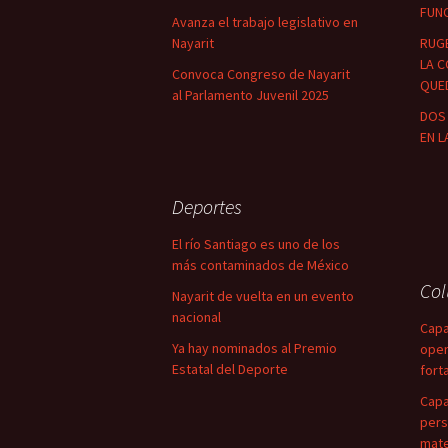
FUN
Avanza el trabajo legislativo en
Nayarit
RUG
LA C
Convoca Congreso de Nayarit
QUED
al Parlamento Juvenil 2025
DOS 
EN L
Deportes
El río Santiago es uno de los
más contaminados de México
Co
Nayarit de vuelta en un evento
nacional
Capa
Ya hay nominados al Premio
oper
Estatal del Deporte
fort
Capa
pers
mate