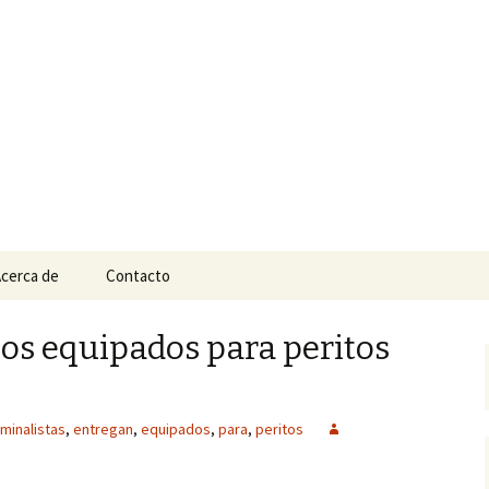
n
e Tepic
cerca de
Contacto
os equipados para peritos
iminalistas
,
entregan
,
equipados
,
para
,
peritos