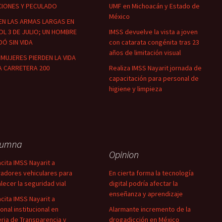
CIONES Y PECULADO
UMF en Michoacán y Estado de
México
EN LAS ARMAS LARGAS EN
OL 3 DE JULIO; UN HOMBRE
IMSS devuelve la vista a joven
Ó SIN VIDA
con catarata congénita tras 23
años de limitación visual
MUJERES PIERDEN LA VIDA
A CARRETERA 200
Realiza IMSS Nayarit jornada de
capacitación para personal de
higiene y limpieza
lumna
Opinion
cita IMSS Nayarit a
adores vehiculares para
En cierta forma la tecnología
alecer la seguridad vial
digital podría afectar la
enseñanza y aprendizaje
cita IMSS Nayarit a
onal institucional en
Alarmante incremento de la
ria de Transparencia y
drogadicción en México