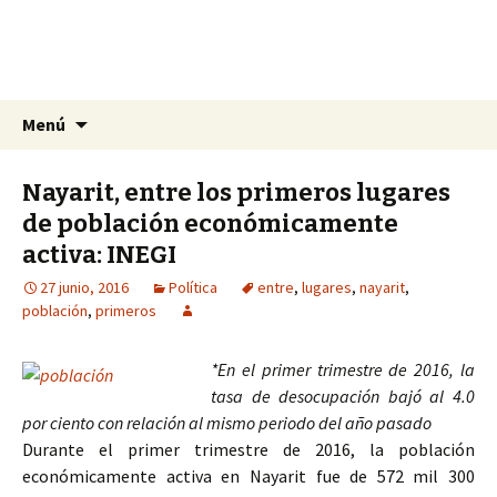
La nueva opción en información
Ir
Buscar:
La Yunta de Tepic
Menú
al
contenido
Nayarit, entre los primeros lugares
de población económicamente
activa: INEGI
27 junio, 2016
Política
entre
,
lugares
,
nayarit
,
población
,
primeros
*En el primer trimestre de 2016, la
tasa de desocupación bajó al 4.0
por ciento con relación al mismo periodo del año pasado
Durante el primer trimestre de 2016, la población
económicamente activa en Nayarit fue de 572 mil 300