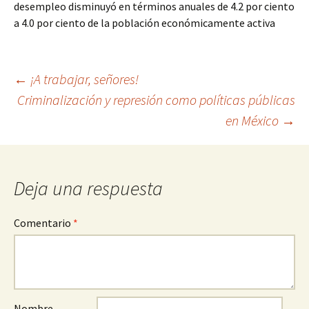
desempleo disminuyó en términos anuales de 4.2 por ciento
a 4.0 por ciento de la población económicamente activa
Ir
←
¡A trabajar, señores!
Criminalización y represión como políticas públicas
a
en México
→
la
entrada
Deja una respuesta
Comentario
*
Nombre