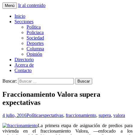
Ir al contenido
Menú
La nueva opción en información
La Yunta de Tepic
Inicio
Secciones
Política
Policiaca
Sociedad
Deportes
Columna
Opinión
Directorio
Acerca de
Contacto
Buscar:
Fraccionamiento Valora supera
expectativas
4 julio, 2016
Política
espectativas
,
fraccionamiento
,
supera
,
valora
La primera etapa de asignación de predios para
vivienda en el fraccionamiento Valora, —enfocado a los