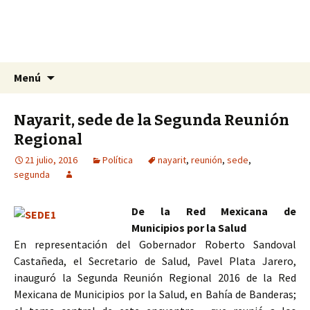
La nueva opción en información
Ir
Buscar:
La Yunta de Tepic
Menú
al
contenido
Nayarit, sede de la Segunda Reunión
Regional
21 julio, 2016
Política
nayarit
,
reunión
,
sede
,
segunda
De la Red Mexicana de
Municipios por la Salud
En representación del Gobernador Roberto Sandoval
Castañeda, el Secretario de Salud, Pavel Plata Jarero,
inauguró la Segunda Reunión Regional 2016 de la Red
Mexicana de Municipios por la Salud, en Bahía de Banderas;