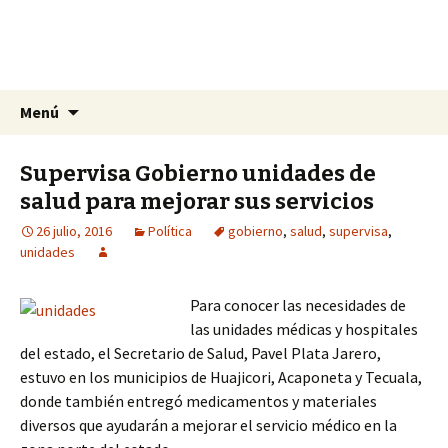
La nueva opción en información
Ir
Buscar:
La Yunta de Tepic
Menú
al
contenido
Supervisa Gobierno unidades de
salud para mejorar sus servicios
26 julio, 2016
Política
gobierno
,
salud
,
supervisa
,
unidades
Para conocer las necesidades de
las unidades médicas y hospitales
del estado, el Secretario de Salud, Pavel Plata Jarero,
estuvo en los municipios de Huajicori, Acaponeta y Tecuala,
donde también entregó medicamentos y materiales
diversos que ayudarán a mejorar el servicio médico en la