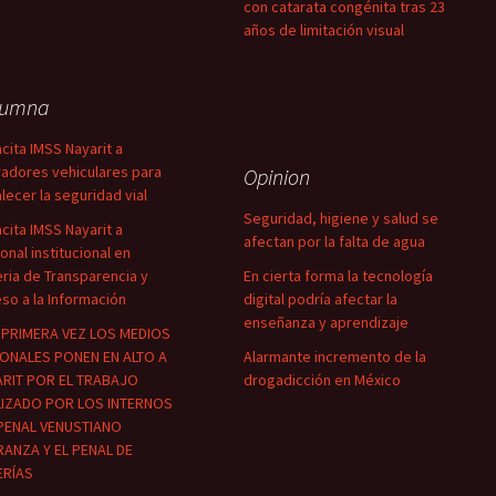
con catarata congénita tras 23
años de limitación visual
lumna
cita IMSS Nayarit a
adores vehiculares para
Opinion
alecer la seguridad vial
Seguridad, higiene y salud se
cita IMSS Nayarit a
afectan por la falta de agua
onal institucional en
ria de Transparencia y
En cierta forma la tecnología
so a la Información
digital podría afectar la
enseñanza y aprendizaje
PRIMERA VEZ LOS MEDIOS
ONALES PONEN EN ALTO A
Alarmante incremento de la
RIT POR EL TRABAJO
drogadicción en México
LIZADO POR LOS INTERNOS
PENAL VENUSTIANO
ANZA Y EL PENAL DE
ERÍAS