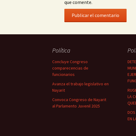
que comente.
Política
Pol
Concluye Congreso
DETE
comparecencias de
MUNI
funcionarios
EJER
FUN
Avanza el trabajo legislativo en
Nayarit
RUG
LA C
Convoca Congreso de Nayarit
QUED
al Parlamento Juvenil 2025
DOS 
EN L