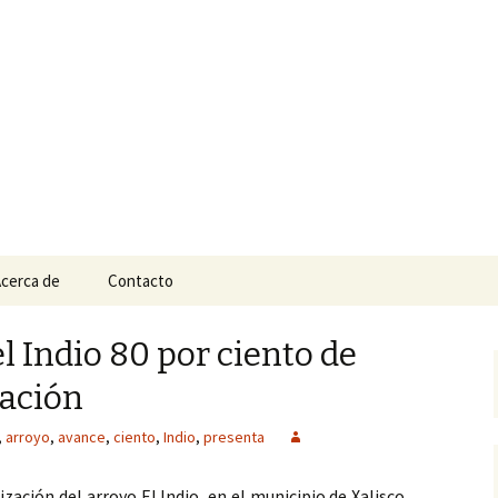
n
e Tepic
cerca de
Contacto
l Indio 80 por ciento de
zación
,
arroyo
,
avance
,
ciento
,
Indio
,
presenta
ización del arroyo El Indio, en el municipio de Xalisco,