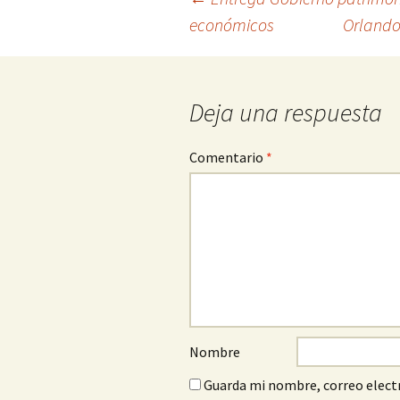
Ir
económicos
Orlando
a
la
entrada
Deja una respuesta
Comentario
*
Nombre
Guarda mi nombre, correo electr