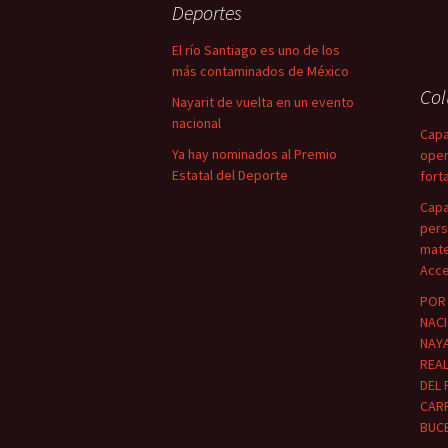
Deportes
El río Santiago es uno de los
más contaminados de México
Co
Nayarit de vuelta en un evento
nacional
Capa
Ya hay nominados al Premio
oper
Estatal del Deporte
fort
Capa
pers
mate
Acce
POR 
NACI
NAYA
REA
DEL 
CARR
BUC