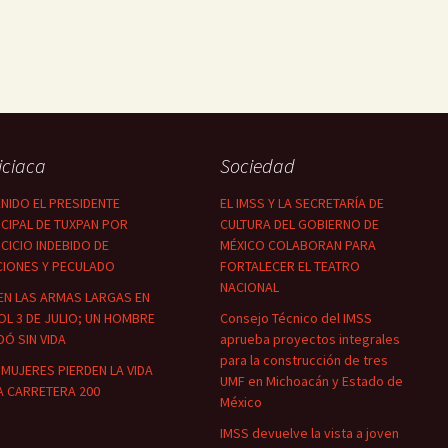
iciaca
Sociedad
NIDO EL PRESIDENTE
EL IMSS Y LA SECRETARÍA DE
CIPAL DE TUXPAN POR
CULTURA DEL GOBIERNO DE
CICIO INDEBIDO DE
MÉXICO COLABORAN PARA
CIONES Y PECULADO
FORTALECER EL TEATRO
NACIONAL
EN LAS ARMAS LARGAS EN
OL 3 DE JULIO; UN HOMBRE
Consejo Técnico del IMSS
Ó SIN VIDA
aprueba proyectos integrales
para la construcción de tres
MUJERES PIERDEN LA VIDA
UMF en Michoacán y Estado de
A CARRETERA 200
México
IMSS devuelve la vista a joven