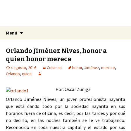
La nueva opción en información
Ir
Buscar:
La Yunta de Tepic
Menú
al
contenido
Orlando Jiménez Nives, honor a
quien honor merece
4 agosto, 2016
Columna
honor
,
Jiménez
,
merece
,
Orlando
,
quien
Por: Oscar Zúñiga
Orlando Jiménez Nieves, un joven profesionista nayarita
que está dando todo por la sociedad nayarita en sus
horarios fuera de oficina, es decir, por las tardes y por qué
no decirlo, en las noches también se le ve trabajando.
Reconocido en toda nuestra capital y el estado por sus