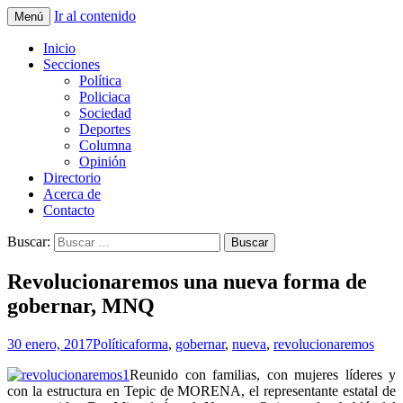
Ir al contenido
Menú
La nueva opción en información
La Yunta de Tepic
Inicio
Secciones
Política
Policiaca
Sociedad
Deportes
Columna
Opinión
Directorio
Acerca de
Contacto
Buscar:
Revolucionaremos una nueva forma de
gobernar, MNQ
30 enero, 2017
Política
forma
,
gobernar
,
nueva
,
revolucionaremos
Reunido con familias, con mujeres líderes y
con la estructura en Tepic de MORENA, el representante estatal de