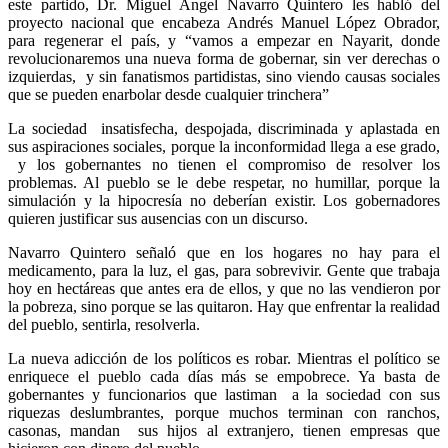
este partido, Dr. Miguel Ángel Navarro Quintero les habló del
proyecto nacional que encabeza Andrés Manuel López Obrador,
para regenerar el país, y “vamos a empezar en Nayarit, donde
revolucionaremos una nueva forma de gobernar, sin ver derechas o
izquierdas, y sin fanatismos partidistas, sino viendo causas sociales
que se pueden enarbolar desde cualquier trinchera”
La sociedad insatisfecha, despojada, discriminada y aplastada en
sus aspiraciones sociales, porque la inconformidad llega a ese grado,
y los gobernantes no tienen el compromiso de resolver los
problemas. Al pueblo se le debe respetar, no humillar, porque la
simulación y la hipocresía no deberían existir. Los gobernadores
quieren justificar sus ausencias con un discurso.
Navarro Quintero señaló que en los hogares no hay para el
medicamento, para la luz, el gas, para sobrevivir. Gente que trabaja
hoy en hectáreas que antes era de ellos, y que no las vendieron por
la pobreza, sino porque se las quitaron. Hay que enfrentar la realidad
del pueblo, sentirla, resolverla.
La nueva adicción de los políticos es robar. Mientras el político se
enriquece el pueblo cada días más se empobrece. Ya basta de
gobernantes y funcionarios que lastiman a la sociedad con sus
riquezas deslumbrantes, porque muchos terminan con ranchos,
casonas, mandan sus hijos al extranjero, tienen empresas que