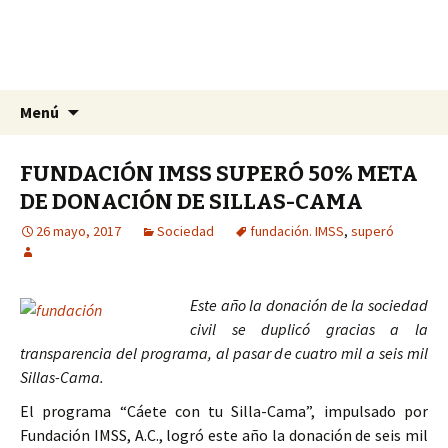
La nueva opción en información
Ir
Buscar:
La Yunta de Tepic
Menú
al
contenido
FUNDACIÓN IMSS SUPERÓ 50% META
DE DONACIÓN DE SILLAS-CAMA
26 mayo, 2017
Sociedad
fundación. IMSS
,
superó
Este año la donación de la sociedad
civil se duplicó gracias a la
transparencia del programa, al pasar de cuatro mil a seis mil
Sillas-Cama.
El programa “Cáete con tu Silla-Cama”, impulsado por
Fundación IMSS, A.C., logró este año la donación de seis mil