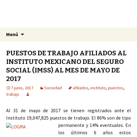
La nueva opción en información
Ir
Buscar:
La Yunta de Tepic
Menú
al
contenido
PUESTOS DE TRABAJO AFILIADOS AL
INSTITUTO MEXICANO DEL SEGURO
SOCIAL (IMSS) AL MES DE MAYO DE
2017
7 junio, 2017
Sociedad
afiliados
,
instituto
,
puestos
,
trabajo
Al 31 de mayo de 2017 se tienen registrados ante el
Instituto 19,047,825 puestos de trabajo.
El 86% son de tipo
permanente y 14% eventuales. En
los últimos 6 años estos