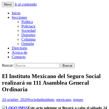
Ir al contenido
Menú
La nueva opción en información
La Yunta de Tepic
Inicio
Secciones
Política
Policiaca
Sociedad
Deportes
Columna
Opinión
Directorio
Acerca de
Contacto
Buscar:
El Instituto Mexicano del Seguro Social
realizará su 111 Asamblea General
Ordinaria
24 octubre, 2020
Sociedad
instituto
,
mexicano
,
seguro
Este acto solemne se llevará a cabo el sábado 24