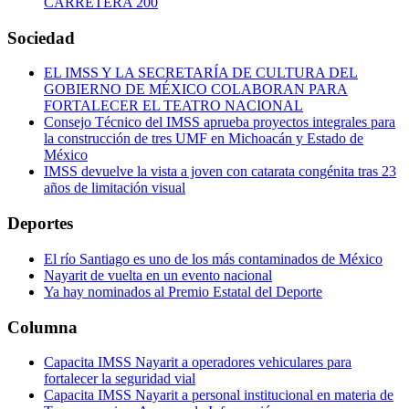
CARRETERA 200
Sociedad
EL IMSS Y LA SECRETARÍA DE CULTURA DEL
GOBIERNO DE MÉXICO COLABORAN PARA
FORTALECER EL TEATRO NACIONAL
Consejo Técnico del IMSS aprueba proyectos integrales para
la construcción de tres UMF en Michoacán y Estado de
México
IMSS devuelve la vista a joven con catarata congénita tras 23
años de limitación visual
Deportes
El río Santiago es uno de los más contaminados de México
Nayarit de vuelta en un evento nacional
Ya hay nominados al Premio Estatal del Deporte
Columna
Capacita IMSS Nayarit a operadores vehiculares para
fortalecer la seguridad vial
Capacita IMSS Nayarit a personal institucional en materia de