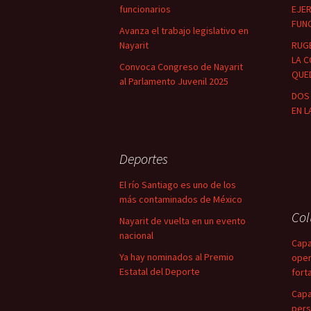
funcionarios
EJER
FUN
Avanza el trabajo legislativo en
Nayarit
RUG
LA C
Convoca Congreso de Nayarit
QUED
al Parlamento Juvenil 2025
DOS 
EN L
Deportes
El río Santiago es uno de los
más contaminados de México
Co
Nayarit de vuelta en un evento
nacional
Capa
Ya hay nominados al Premio
oper
Estatal del Deporte
fort
Capa
pers