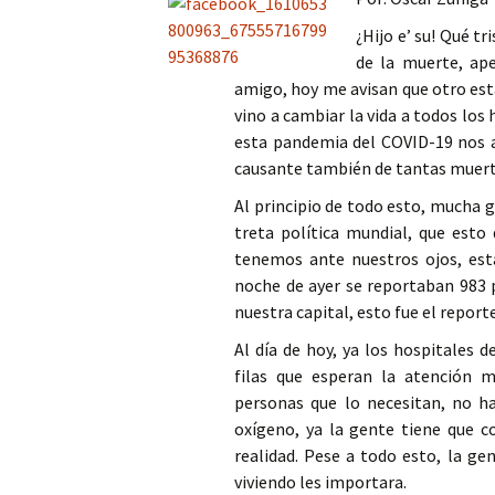
Columna
¿Hijo e’ su! Qué t
de la muerte, ape
Opinión
amigo, hoy me avisan que otro est
vino a cambiar la vida a todos los
esta pandemia del COVID-19 nos a
causante también de tantas muert
Al principio de todo esto, mucha 
treta política mundial, que esto
tenemos ante nuestros ojos, esta
noche de ayer se reportaban 983 
nuestra capital, esto fue el reporte
Al día de hoy, ya los hospitales 
filas que esperan la atención 
personas que lo necesitan, no ha
oxígeno, ya la gente tiene que co
realidad. Pese a todo esto, la ge
viviendo les importara.