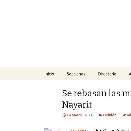
La nueva opción en informació
La Yunta d
Ir
Inicio
Secciones
Directorio
A
al
contenido
Política
Se rebasan las m
Policiaca
Nayarit
Sociedad
14 enero, 2021
Opinión
mi
Deportes
Por: Oscar Zúñiga