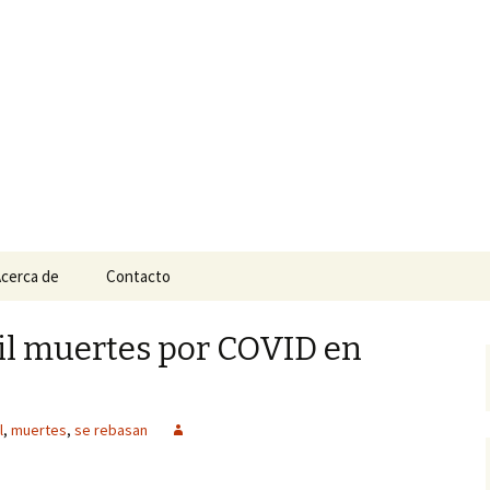
n
e Tepic
cerca de
Contacto
il muertes por COVID en
l
,
muertes
,
se rebasan