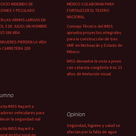
CICIO INDEBIDO DE
MÉXICO COLABORAN PARA
CIONES Y PECULADO
FORTALECER EL TEATRO
NACIONAL
EN LAS ARMAS LARGAS EN
OL 3 DE JULIO; UN HOMBRE
Consejo Técnico del IMSS
Ó SIN VIDA
aprueba proyectos integrales
para la construcción de tres
MUJERES PIERDEN LA VIDA
UMF en Michoacán y Estado de
A CARRETERA 200
México
IMSS devuelve la vista a joven
con catarata congénita tras 23
años de limitación visual
lumna
cita IMSS Nayarit a
adores vehiculares para
Opinion
alecer la seguridad vial
Seguridad, higiene y salud se
cita IMSS Nayarit a
afectan por la falta de agua
onal institucional en