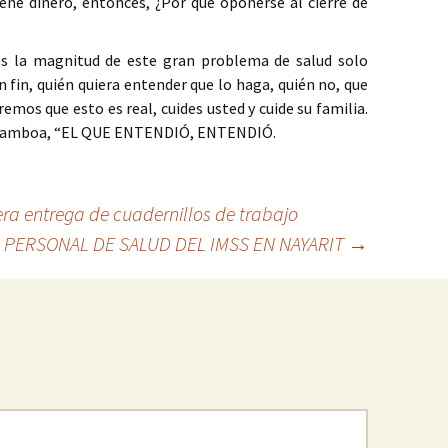
ene dinero, entonces, ¿Por qué oponerse al cierre de
s la magnitud de este gran problema de salud solo
n fin, quién quiera entender que lo haga, quién no, que
emos que esto es real, cuides usted y cuide su familia.
o Gamboa, “EL QUE ENTENDIÓ, ENTENDIÓ.
era entrega de cuadernillos de trabajo
 PERSONAL DE SALUD DEL IMSS EN NAYARIT
→