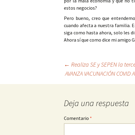
por la mala economía y que no ti
estos negocios?
Pero bueno, creo que entendemo
cuando afecta a nuestra familia. E
siga como hasta ahora, solo les dir
Ahora sí que como dice mi amig
Ir
←
Realiza SE y SEPEN la terc
AVANZA VACUNACIÓN COVID A
a
la
entrada
Deja una respuesta
Comentario
*