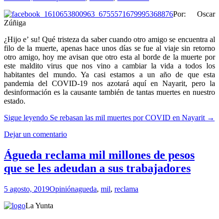
Por: Oscar
Zúñiga
¿Hijo e’ su! Qué tristeza da saber cuando otro amigo se encuentra al
filo de la muerte, apenas hace unos días se fue al viaje sin retorno
otro amigo, hoy me avisan que otro esta al borde de la muerte por
este maldito virus que nos vino a cambiar la vida a todos los
habitantes del mundo. Ya casi estamos a un año de que esta
pandemia del COVID-19 nos azotará aquí en Nayarit, pero la
desinformación es la causante también de tantas muertes en nuestro
estado.
Sigue leyendo
Se rebasan las mil muertes por COVID en Nayarit
→
Dejar un comentario
Águeda reclama mil millones de pesos
que se les adeudan a sus trabajadores
5 agosto, 2019
Opinión
agueda
,
mil
,
reclama
La Yunta