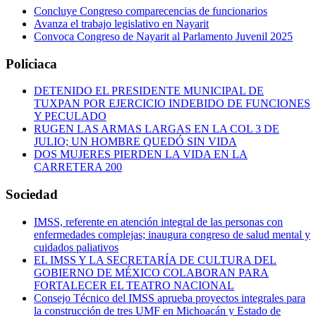
Concluye Congreso comparecencias de funcionarios
Avanza el trabajo legislativo en Nayarit
Convoca Congreso de Nayarit al Parlamento Juvenil 2025
Policiaca
DETENIDO EL PRESIDENTE MUNICIPAL DE
TUXPAN POR EJERCICIO INDEBIDO DE FUNCIONES
Y PECULADO
RUGEN LAS ARMAS LARGAS EN LA COL 3 DE
JULIO; UN HOMBRE QUEDÓ SIN VIDA
DOS MUJERES PIERDEN LA VIDA EN LA
CARRETERA 200
Sociedad
IMSS, referente en atención integral de las personas con
enfermedades complejas; inaugura congreso de salud mental y
cuidados paliativos
EL IMSS Y LA SECRETARÍA DE CULTURA DEL
GOBIERNO DE MÉXICO COLABORAN PARA
FORTALECER EL TEATRO NACIONAL
Consejo Técnico del IMSS aprueba proyectos integrales para
la construcción de tres UMF en Michoacán y Estado de