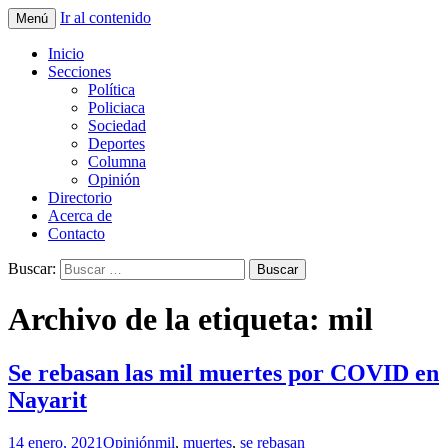
Ir al contenido
Menú
La nueva opción en información
La Yunta de Tepic
Inicio
Secciones
Política
Policiaca
Sociedad
Deportes
Columna
Opinión
Directorio
Acerca de
Contacto
Buscar:
Archivo de la etiqueta: mil
Se rebasan las mil muertes por COVID en
Nayarit
14 enero, 2021
Opinión
mil
,
muertes
,
se rebasan