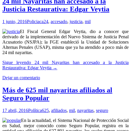
24 mil Nayaritas han accesado a la
Justicia Restaurativa: Edgar Veytia
1 junio, 2016
Policiaca
24
,
accesado
,
justicia
,
mil
El Fiscal General Edgar Veytia, dio a conocer que
derivado de la implementación del Nuevo Sistema de Justicia Penal
Acusatorio (NSJPA); la FGE estableció la Unidad de Soluciones
Alternas Penales (USAP), misma que ya ha atendido a poco más de
24 mil nayaritas.
Sigue leyendo
24 mil Nayaritas han accesado a la Justicia
Restaurativa: Edgar Veytia
→
Dejar un comentario
Más de 625 mil nayaritas afiliados al
Seguro Popular
17 abril, 2016
Política
625
,
afiliados
,
mil
,
nayaritas
,
seguro
En la actualidad, el Sistema Nacional de Protección Social
en Salud, mejor conocido como Seguro Popular, registra en la
entidad una afiliación de 627,891 nayaritas, los cuales tienen acceso