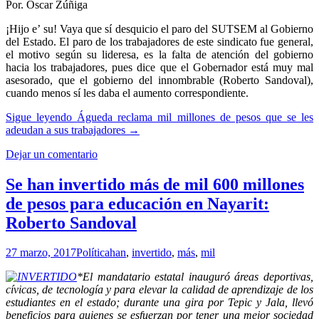
Por. Oscar Zúñiga
¡Hijo e’ su! Vaya que sí desquicio el paro del SUTSEM al Gobierno
del Estado. El paro de los trabajadores de este sindicato fue general,
el motivo según su lideresa, es la falta de atención del gobierno
hacia los trabajadores, pues dice que el Gobernador está muy mal
asesorado, que el gobierno del innombrable (Roberto Sandoval),
cuando menos sí les daba el aumento correspondiente.
Sigue leyendo
Águeda reclama mil millones de pesos que se les
adeudan a sus trabajadores
→
Dejar un comentario
Se han invertido más de mil 600 millones
de pesos para educación en Nayarit:
Roberto Sandoval
27 marzo, 2017
Política
han
,
invertido
,
más
,
mil
*El mandatario estatal inauguró áreas deportivas,
cívicas, de tecnología y para elevar la calidad de aprendizaje de los
estudiantes en el estado; durante una gira por Tepic y Jala, llevó
beneficios para quienes se esfuerzan por tener una mejor sociedad