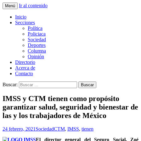
Ir al contenido
Menú
La nueva opción en información
La Yunta de Tepic
Inicio
Secciones
Política
Policiaca
Sociedad
Deportes
Columna
Opinión
Directorio
Acerca de
Contacto
Buscar:
IMSS y CTM tienen como propósito
garantizar salud, seguridad y bienestar de
las y los trabajadores de México
24 febrero, 2021
Sociedad
CTM
,
IMSS
,
tienen
El director general del Seguro Social, Zoé