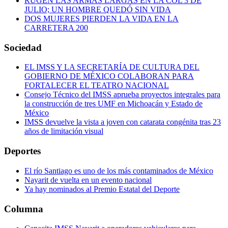
RUGEN LAS ARMAS LARGAS EN LA COL 3 DE
JULIO; UN HOMBRE QUEDÓ SIN VIDA
DOS MUJERES PIERDEN LA VIDA EN LA
CARRETERA 200
Sociedad
EL IMSS Y LA SECRETARÍA DE CULTURA DEL
GOBIERNO DE MÉXICO COLABORAN PARA
FORTALECER EL TEATRO NACIONAL
Consejo Técnico del IMSS aprueba proyectos integrales para
la construcción de tres UMF en Michoacán y Estado de
México
IMSS devuelve la vista a joven con catarata congénita tras 23
años de limitación visual
Deportes
El río Santiago es uno de los más contaminados de México
Nayarit de vuelta en un evento nacional
Ya hay nominados al Premio Estatal del Deporte
Columna