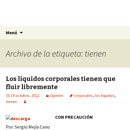
La nueva opción en información
Ir
Buscar:
La Yunta de Tepic
Menú
al
contenido
Archivo de la etiqueta: tienen
Los líquidos corporales tienen que
fluir libremente
19 octubre, 2022
Opinión
corporales
,
los liquidos
,
tienen
CON PRECAUCIÓN
Por: Sergio Mejía Cano