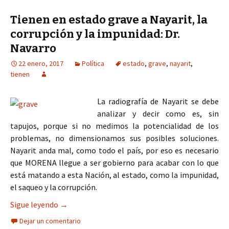
Tienen en estado grave a Nayarit, la
corrupción y la impunidad: Dr.
Navarro
22 enero, 2017
Política
estado
,
grave
,
nayarit
,
tienen
La radiografía de Nayarit se debe
analizar y decir como es, sin
tapujos, porque si no medimos la potencialidad de los
problemas, no dimensionamos sus posibles soluciones.
Nayarit anda mal, como todo el país, por eso es necesario
que MORENA llegue a ser gobierno para acabar con lo que
está matando a esta Nación, al estado, como la impunidad,
el saqueo y la corrupción.
Tienen en estado grave a Nayarit, la corrupción y
Sigue leyendo
→
Dejar un comentario