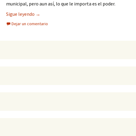
municipal, pero aun así, lo que le importa es el poder.
Ni permiso ocupan los que tienen dinero para tal
Sigue leyendo
→
Dejar un comentario