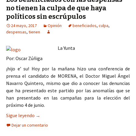
no tienen la culpa de que haya
políticos sin escrúpulos
24 mayo, 2017
Opinión
beneficiados
,
culpa
,
despensas
,
tienen
La Yunta
Por: Oscar Zúñiga
¡hijo e’ su! Hoy por la mañana hizo una conferencia de
prensa el candidato de MORENA, el Doctor Miguel Ángel
Navarro Quintero, mismo que dio a conocer las denuncias
que ha presentado este partido por las anomalías que se
han presentado en las campañas para la elección del
próximo 4 de junio.
Los beneficiados con las despensas no tienen la c
Sigue leyendo
→
Dejar un comentario