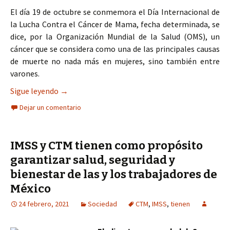
El día 19 de octubre se conmemora el Día Internacional de
la Lucha Contra el Cáncer de Mama, fecha determinada, se
dice, por la Organización Mundial de la Salud (OMS), un
cáncer que se considera como una de las principales causas
de muerte no nada más en mujeres, sino también entre
varones.
Los líquidos corporales tienen que fluir libremen
Sigue leyendo
→
Dejar un comentario
IMSS y CTM tienen como propósito
garantizar salud, seguridad y
bienestar de las y los trabajadores de
México
24 febrero, 2021
Sociedad
CTM
,
IMSS
,
tienen