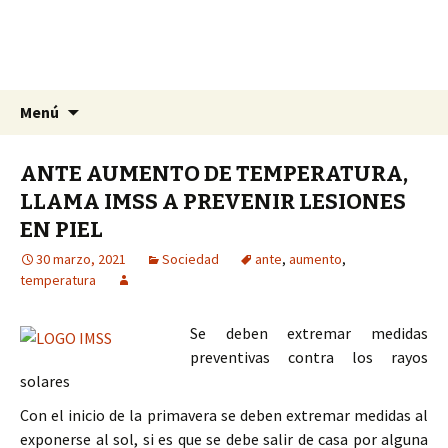
La nueva opción en información
Ir
Buscar:
La Yunta de Tepic
Menú
al
contenido
ANTE AUMENTO DE TEMPERATURA,
LLAMA IMSS A PREVENIR LESIONES
EN PIEL
30 marzo, 2021
Sociedad
ante
,
aumento
,
temperatura
Se deben extremar medidas
preventivas contra los rayos
solares
Con el inicio de la primavera se deben extremar medidas al
exponerse al sol, si es que se debe salir de casa por alguna