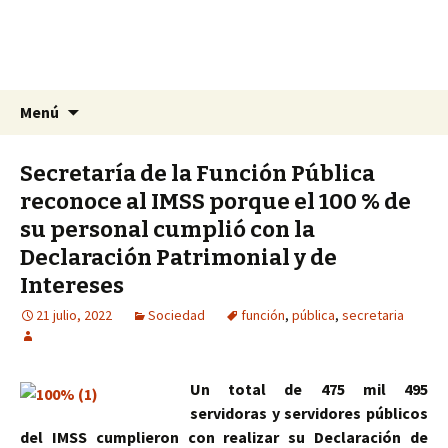
La nueva opción en información
Ir
Buscar:
La Yunta de Tepic
Menú
al
contenido
Secretaría de la Función Pública
reconoce al IMSS porque el 100 % de
su personal cumplió con la
Declaración Patrimonial y de
Intereses
21 julio, 2022
Sociedad
función
,
pública
,
secretaria
Un total de 475 mil 495
servidoras y servidores públicos
del IMSS cumplieron con realizar su Declaración de