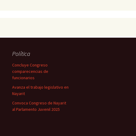
Política
Concluye Congreso
comparecencias de
funcionarios
Avanza el trabajo legislativo en
Nayarit
Convoca Congreso de Nayarit
al Parlamento Juvenil 2025