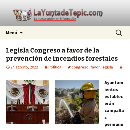
La nueva opción en información
Ir
Buscar:
La Yunta de Tepic
Menú
al
contenido
Legisla Congreso a favor de la
prevención de incendios forestales
24 agosto, 2022
Política
congreso
,
favor
,
legisla
Ayuntam
ientos
establec
erán
campaña
s
permane