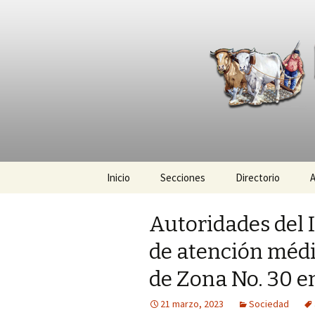
La nueva opción en informació
La Yunta d
Ir
Inicio
Secciones
Directorio
A
al
contenido
Política
Autoridades del 
Policiaca
de atención médi
Sociedad
de Zona No. 30 e
Deportes
21 marzo, 2023
Sociedad