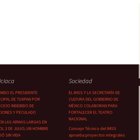
iciaca
Sociedad
NIDO EL PRESIDENTE
EL IMSS Y LA SECRETARÍA DE
CIPAL DE TUXPAN POR
CULTURA DEL GOBIERNO DE
CICIO INDEBIDO DE
MÉXICO COLABORAN PARA
CIONES Y PECULADO
FORTALECER EL TEATRO
NACIONAL
EN LAS ARMAS LARGAS EN
OL 3 DE JULIO; UN HOMBRE
Consejo Técnico del IMSS
Ó SIN VIDA
aprueba proyectos integrales