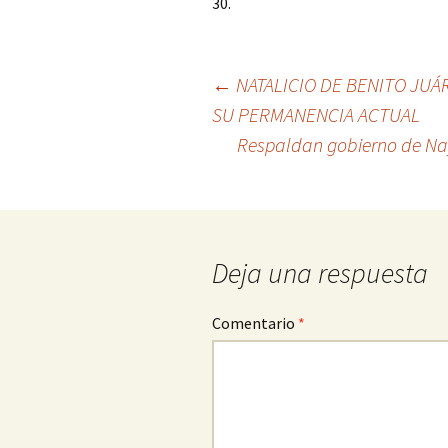
30.
Ir
←
NATALICIO DE BENITO JUÁR
SU PERMANENCIA ACTUAL
a
Respaldan gobierno de Nay
la
entrada
Deja una respuesta
Comentario
*