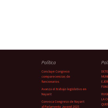
Política
Pol
Concluye Congreso
DETE
comparecencias de
MUNI
funcionarios
EJER
FUN
Avanza el trabajo legislativo en
Nayarit
RUG
LA C
Convoca Congreso de Nayarit
QUED
al Parlamento Juvenil 2025