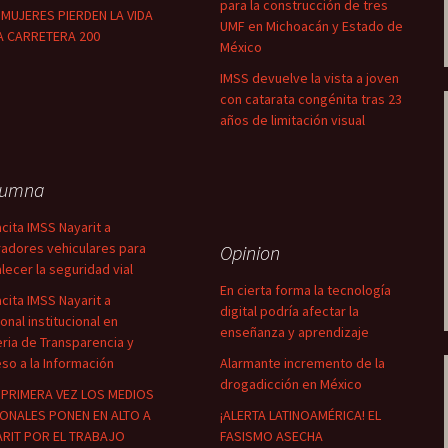
para la construcción de tres
MUJERES PIERDEN LA VIDA
UMF en Michoacán y Estado de
A CARRETERA 200
México
IMSS devuelve la vista a joven
con catarata congénita tras 23
años de limitación visual
lumna
cita IMSS Nayarit a
adores vehiculares para
Opinion
alecer la seguridad vial
En cierta forma la tecnología
cita IMSS Nayarit a
digital podría afectar la
onal institucional en
enseñanza y aprendizaje
ria de Transparencia y
so a la Información
Alarmante incremento de la
drogadicción en México
PRIMERA VEZ LOS MEDIOS
ONALES PONEN EN ALTO A
¡ALERTA LATINOAMÉRICA! EL
RIT POR EL TRABAJO
FASISMO ASECHA