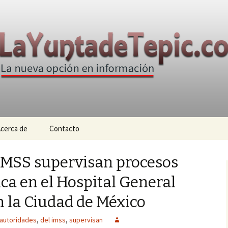
n
e Tepic
cerca de
Contacto
IMSS supervisan procesos
ca en el Hospital General
n la Ciudad de México
autoridades
,
del imss
,
supervisan