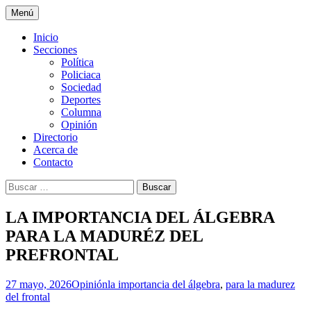
Ir
Menú
al
La nueva opción en información
La Yunta de Tepic
contenido
Inicio
Secciones
Política
Policiaca
Sociedad
Deportes
Columna
Opinión
Directorio
Acerca de
Contacto
Buscar:
LA IMPORTANCIA DEL ÁLGEBRA
PARA LA MADURÉZ DEL
PREFRONTAL
27 mayo, 2026
Opinión
la importancia del álgebra
,
para la madurez
del frontal