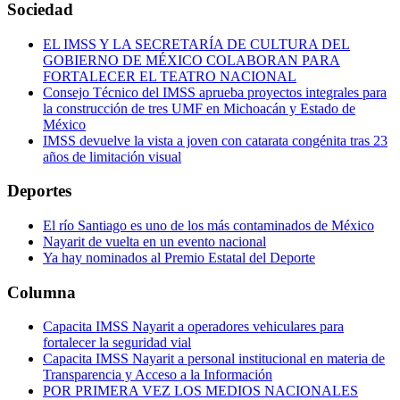
Sociedad
EL IMSS Y LA SECRETARÍA DE CULTURA DEL
GOBIERNO DE MÉXICO COLABORAN PARA
FORTALECER EL TEATRO NACIONAL
Consejo Técnico del IMSS aprueba proyectos integrales para
la construcción de tres UMF en Michoacán y Estado de
México
IMSS devuelve la vista a joven con catarata congénita tras 23
años de limitación visual
Deportes
El río Santiago es uno de los más contaminados de México
Nayarit de vuelta en un evento nacional
Ya hay nominados al Premio Estatal del Deporte
Columna
Capacita IMSS Nayarit a operadores vehiculares para
fortalecer la seguridad vial
Capacita IMSS Nayarit a personal institucional en materia de
Transparencia y Acceso a la Información
POR PRIMERA VEZ LOS MEDIOS NACIONALES