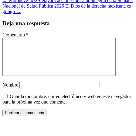
Ir
←
Promueve IMSS Nayarit acciones de salud integral en la Semana
Nacional de Salud Pública 2026
El Dios de la derecha mexicana es
a
gringo
→
la
Deja una respuesta
entrada
Comentario
*
Nombre
Guarda mi nombre, correo electrónico y web en este navegador
para la próxima vez que comente.