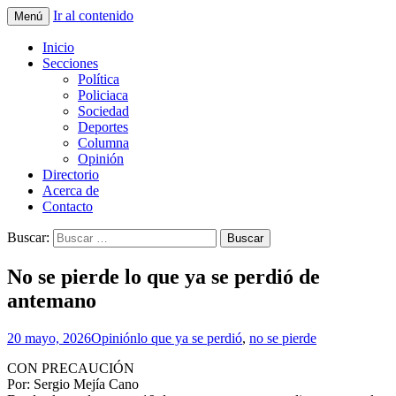
Ir al contenido
Menú
La nueva opción en información
La Yunta de Tepic
Inicio
Secciones
Política
Policiaca
Sociedad
Deportes
Columna
Opinión
Directorio
Acerca de
Contacto
Buscar:
No se pierde lo que ya se perdió de
antemano
20 mayo, 2026
Opinión
lo que ya se perdió
,
no se pierde
CON PRECAUCIÓN
Por: Sergio Mejía Cano