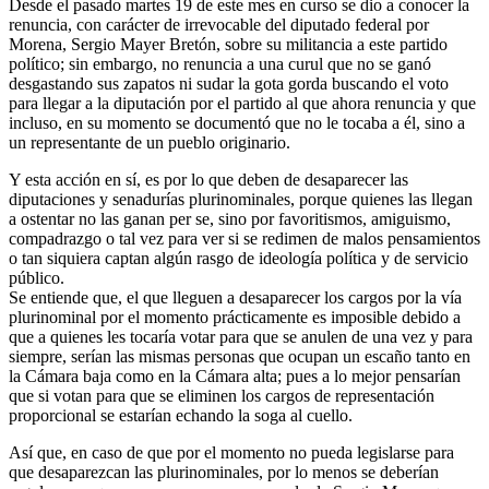
Desde el pasado martes 19 de este mes en curso se dio a conocer la
renuncia, con carácter de irrevocable del diputado federal por
Morena, Sergio Mayer Bretón, sobre su militancia a este partido
político; sin embargo, no renuncia a una curul que no se ganó
desgastando sus zapatos ni sudar la gota gorda buscando el voto
para llegar a la diputación por el partido al que ahora renuncia y que
incluso, en su momento se documentó que no le tocaba a él, sino a
un representante de un pueblo originario.
Y esta acción en sí, es por lo que deben de desaparecer las
diputaciones y senadurías plurinominales, porque quienes las llegan
a ostentar no las ganan per se, sino por favoritismos, amiguismo,
compadrazgo o tal vez para ver si se redimen de malos pensamientos
o tan siquiera captan algún rasgo de ideología política y de servicio
público.
Se entiende que, el que lleguen a desaparecer los cargos por la vía
plurinominal por el momento prácticamente es imposible debido a
que a quienes les tocaría votar para que se anulen de una vez y para
siempre, serían las mismas personas que ocupan un escaño tanto en
la Cámara baja como en la Cámara alta; pues a lo mejor pensarían
que si votan para que se eliminen los cargos de representación
proporcional se estarían echando la soga al cuello.
Así que, en caso de que por el momento no pueda legislarse para
que desaparezcan las plurinominales, por lo menos se deberían