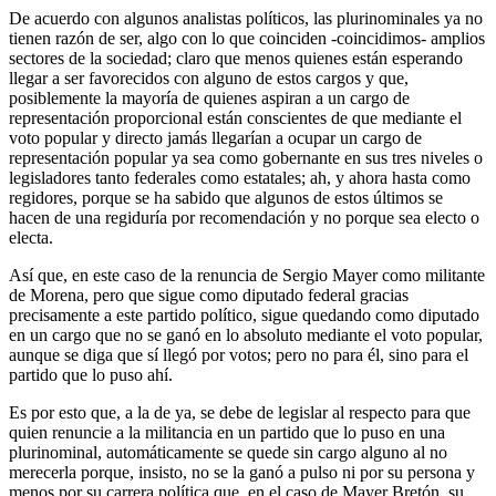
De acuerdo con algunos analistas políticos, las plurinominales ya no
tienen razón de ser, algo con lo que coinciden -coincidimos- amplios
sectores de la sociedad; claro que menos quienes están esperando
llegar a ser favorecidos con alguno de estos cargos y que,
posiblemente la mayoría de quienes aspiran a un cargo de
representación proporcional están conscientes de que mediante el
voto popular y directo jamás llegarían a ocupar un cargo de
representación popular ya sea como gobernante en sus tres niveles o
legisladores tanto federales como estatales; ah, y ahora hasta como
regidores, porque se ha sabido que algunos de estos últimos se
hacen de una regiduría por recomendación y no porque sea electo o
electa.
Así que, en este caso de la renuncia de Sergio Mayer como militante
de Morena, pero que sigue como diputado federal gracias
precisamente a este partido político, sigue quedando como diputado
en un cargo que no se ganó en lo absoluto mediante el voto popular,
aunque se diga que sí llegó por votos; pero no para él, sino para el
partido que lo puso ahí.
Es por esto que, a la de ya, se debe de legislar al respecto para que
quien renuncie a la militancia en un partido que lo puso en una
plurinominal, automáticamente se quede sin cargo alguno al no
merecerla porque, insisto, no se la ganó a pulso ni por su persona y
menos por su carrera política que, en el caso de Mayer Bretón, su