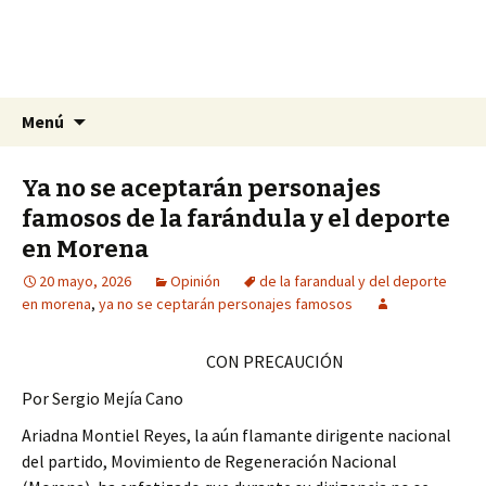
La nueva opción en información
Ir
Buscar:
La Yunta de Tepic
Menú
al
contenido
Ya no se aceptarán personajes
famosos de la farándula y el deporte
en Morena
20 mayo, 2026
Opinión
de la farandual y del deporte
en morena
,
ya no se ceptarán personajes famosos
CON PRECAUCIÓN
Por Sergio Mejía Cano
Ariadna Montiel Reyes, la aún flamante dirigente nacional
del partido, Movimiento de Regeneración Nacional