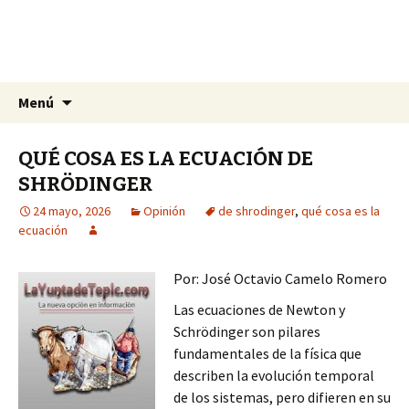
La nueva opción en información
Ir
Buscar:
La Yunta de Tepic
Menú
al
contenido
QUÉ COSA ES LA ECUACIÓN DE
SHRÖDINGER
24 mayo, 2026
Opinión
de shrodinger
,
qué cosa es la
ecuación
Por: José Octavio Camelo Romero
Las ecuaciones de Newton y
Schrödinger son pilares
fundamentales de la física que
describen la evolución temporal
de los sistemas, pero difieren en su