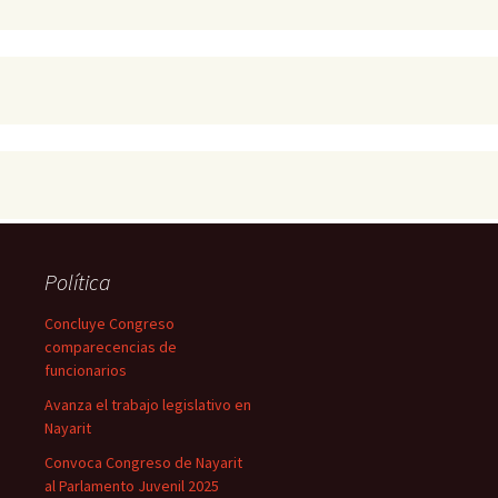
Política
Concluye Congreso
comparecencias de
funcionarios
Avanza el trabajo legislativo en
Nayarit
Convoca Congreso de Nayarit
al Parlamento Juvenil 2025