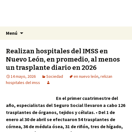
La nueva opción en información
Ir
Buscar:
La Yunta de Tepic
Menú
al
contenido
Realizan hospitales del IMSS en
Nuevo León, en promedio, al menos
un trasplante diario en 2026
14 mayo, 2026
Sociedad
en nuevo león
,
relizan
hospitales del imss
En el primer cuatrimestre del
año, especialistas del Seguro Social llevaron a cabo 126
trasplantes de órganos, tejidos y células. • Del 1 de
enero al 30 de abril se efectuaron 54 trasplantes de
córnea, 36 de médula ósea, 31 de riñón, tres de hígado,