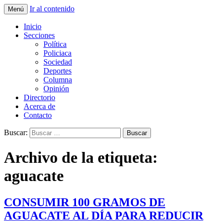
Ir al contenido
Menú
La nueva opción en información
La Yunta de Tepic
Inicio
Secciones
Política
Policiaca
Sociedad
Deportes
Columna
Opinión
Directorio
Acerca de
Contacto
Buscar:
Archivo de la etiqueta:
aguacate
CONSUMIR 100 GRAMOS DE
AGUACATE AL DÍA PARA REDUCIR