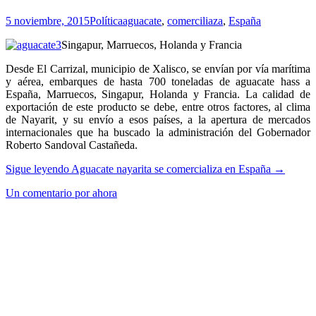
5 noviembre, 2015
Política
aguacate
,
comerciliaza
,
España
Singapur, Marruecos, Holanda y Francia
Desde El Carrizal, municipio de Xalisco, se envían por vía marítima
y aérea, embarques de hasta 700 toneladas de aguacate hass a
España, Marruecos, Singapur, Holanda y Francia. La calidad de
exportación de este producto se debe, entre otros factores, al clima
de Nayarit, y su envío a esos países, a la apertura de mercados
internacionales que ha buscado la administración del Gobernador
Roberto Sandoval Castañeda.
Sigue leyendo
Aguacate nayarita se comercializa en España
→
Un comentario por ahora