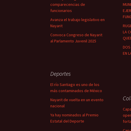
comparecencias de
MUNI
funcionarios
EJER
FUN
Avanza el trabajo legislativo en
Nayarit
RUG
LA C
Convoca Congreso de Nayarit
QUED
al Parlamento Juvenil 2025
DOS 
EN L
Deportes
El río Santiago es uno de los
más contaminados de México
Co
Nayarit de vuelta en un evento
nacional
Capa
Ya hay nominados al Premio
oper
Estatal del Deporte
fort
Capa