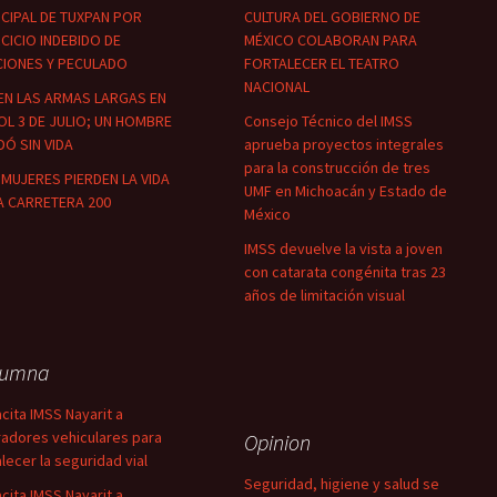
CIPAL DE TUXPAN POR
CULTURA DEL GOBIERNO DE
CICIO INDEBIDO DE
MÉXICO COLABORAN PARA
CIONES Y PECULADO
FORTALECER EL TEATRO
NACIONAL
EN LAS ARMAS LARGAS EN
OL 3 DE JULIO; UN HOMBRE
Consejo Técnico del IMSS
Ó SIN VIDA
aprueba proyectos integrales
para la construcción de tres
MUJERES PIERDEN LA VIDA
UMF en Michoacán y Estado de
A CARRETERA 200
México
IMSS devuelve la vista a joven
con catarata congénita tras 23
años de limitación visual
lumna
cita IMSS Nayarit a
adores vehiculares para
Opinion
alecer la seguridad vial
Seguridad, higiene y salud se
cita IMSS Nayarit a