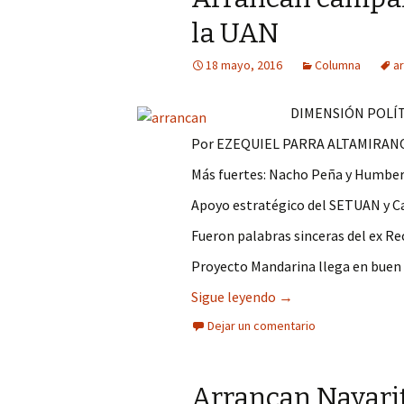
la UAN
18 mayo, 2016
Columna
a
DIMENSIÓN POLÍT
Por EZEQUIEL PARRA ALTAMIRAN
Más fuertes: Nacho Peña y Humbe
Apoyo estratégico del SETUAN y C
Fueron palabras sinceras del ex Re
Proyecto Mandarina llega en buen
Arrancan campaña 8 
Sigue leyendo
→
Dejar un comentario
Arrancan Nayarit 