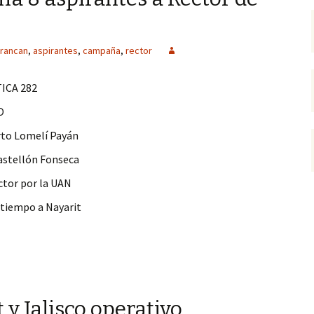
rrancan
,
aspirantes
,
campaña
,
rector
ICA 282
O
rto Lomelí Payán
astellón Fonseca
ctor por la UAN
 tiempo a Nayarit
aspirantes a Rector de la UAN
y Jalisco operativo