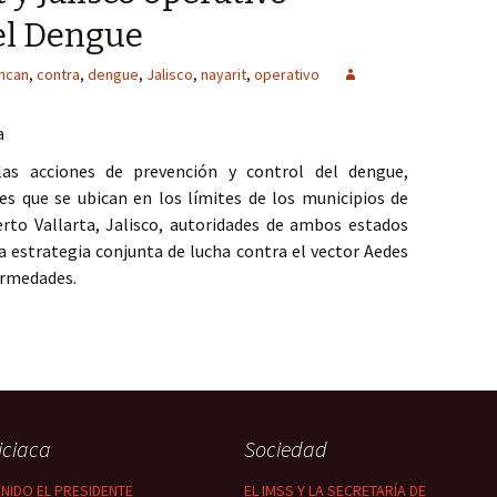
el Dengue
ncan
,
contra
,
dengue
,
Jalisco
,
nayarit
,
operativo
a
 las acciones de prevención y control del dengue,
s que se ubican en los límites de los municipios de
erto Vallarta, Jalisco, autoridades de ambos estados
 estrategia conjunta de lucha contra el vector Aedes
ermedades.
alisco operativo conjunto contra el Dengue
iciaca
Sociedad
NIDO EL PRESIDENTE
EL IMSS Y LA SECRETARÍA DE