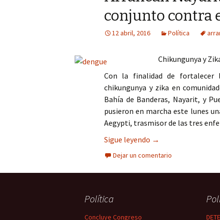
conjunto contra 
12 abril, 2016
Política
arra
Chikungunya y Zik
Con la finalidad de fortalecer
chikungunya y zika en comunidade
Bahía de Banderas, Nayarit, y Pu
pusieron en marcha este lunes una
Aegypti, trasmisor de las tres enf
Arrancan Nayarit y J
Sigue leyendo
→
Dejar un comentario
Política
Pol
Concluye Congreso
DETE