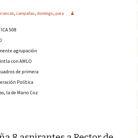
rrancan
,
campañas
,
domingo
,
para
ICA 508
O
onente agrupación
uintla con AMLO
cuadros de primera
peración Política
as, la de Mario Coz
n campañas para Gobernador
 8 aspirantes a Rector de