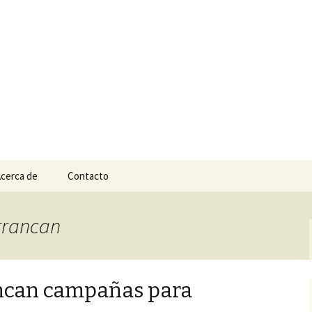
n
e Tepic
cerca de
Contacto
arrancan
ncan campañas para