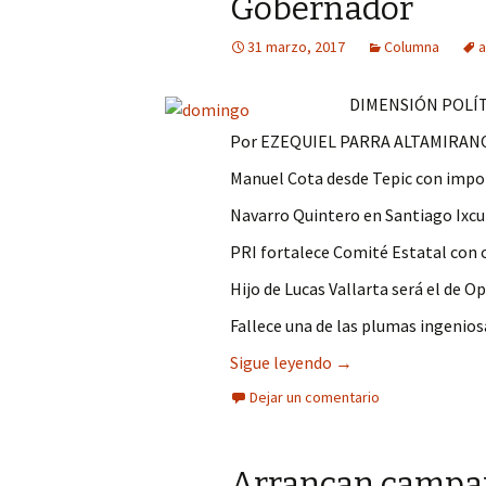
Gobernador
Columna
31 marzo, 2017
Columna
a
Opinión
DIMENSIÓN POLÍT
Por EZEQUIEL PARRA ALTAMIRAN
Manuel Cota desde Tepic con imp
Navarro Quintero en Santiago Ixc
PRI fortalece Comité Estatal con 
Hijo de Lucas Vallarta será el de O
Fallece una de las plumas ingenios
El domingo arranca
Sigue leyendo
→
Dejar un comentario
Arrancan campaña