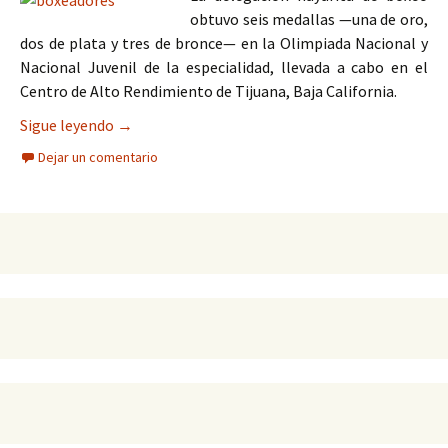
obtuvo seis medallas —una de oro,
dos de plata y tres de bronce— en la Olimpiada Nacional y
Nacional Juvenil de la especialidad, llevada a cabo en el
Centro de Alto Rendimiento de Tijuana, Baja California.
Boxeadores nayaritas obtienen seis medallas en
Sigue leyendo
→
Dejar un comentario