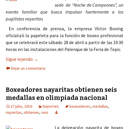
sede de “Noche de Campeones”, un
evento familiar que busca impulsar fuertemente a los
pugilistas nayaritas
En conferencia de prensa, la empresa Víctor Boxing
oficializó la papeleta para la función de boxeo profesional
que se celebrará este sábado 28 de abril a partir de las 19:30
horas en las instalaciones del Palenque de la Feria de Tepic.
Boxeadores nayaritas se disputarán el Campeon
Sigue leyendo
→
Dejar un comentario
Boxeadores nayaritas obtienen seis
medallas en olimpiada nacional
27 julio, 2016
Deportes
boxeadores
,
medallas
,
nayaritas
,
obtienen
,
seis
La delegación nayarita de boxeo