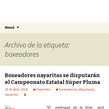
La nueva opción en información
Ir
Buscar:
La Yunta de Tepic
Menú
al
contenido
Archivo de la etiqueta:
boxeadores
Boxeadores nayaritas se disputarán
el Campeonato Estatal Súper Pluma
26 abril, 2018
Deportes
boxeadores
,
disputarán
,
nayaritas
*El palenque de la feria será