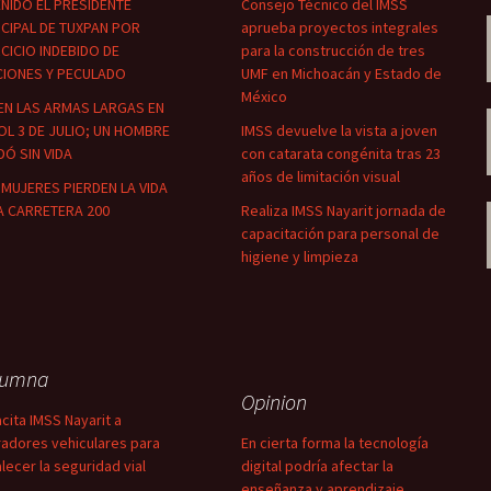
NIDO EL PRESIDENTE
Consejo Técnico del IMSS
CIPAL DE TUXPAN POR
aprueba proyectos integrales
CICIO INDEBIDO DE
para la construcción de tres
CIONES Y PECULADO
UMF en Michoacán y Estado de
México
EN LAS ARMAS LARGAS EN
OL 3 DE JULIO; UN HOMBRE
IMSS devuelve la vista a joven
Ó SIN VIDA
con catarata congénita tras 23
años de limitación visual
MUJERES PIERDEN LA VIDA
A CARRETERA 200
Realiza IMSS Nayarit jornada de
capacitación para personal de
higiene y limpieza
lumna
Opinion
cita IMSS Nayarit a
adores vehiculares para
En cierta forma la tecnología
alecer la seguridad vial
digital podría afectar la
enseñanza y aprendizaje