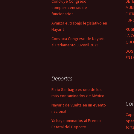
Concluye Congreso
DETE
comparecencias de
MUNI
funcionarios
EJER
FUN
Avanza el trabajo legislativo en
Nayarit
RUG
LA C
Convoca Congreso de Nayarit
QUED
al Parlamento Juvenil 2025
DOS 
EN L
Deportes
El río Santiago es uno de los
más contaminados de México
Co
Nayarit de vuelta en un evento
nacional
Capa
Ya hay nominados al Premio
oper
Estatal del Deporte
fort