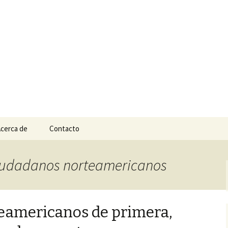
n
e Tepic
cerca de
Contacto
 ciudadanos norteamericanos
eamericanos de primera,