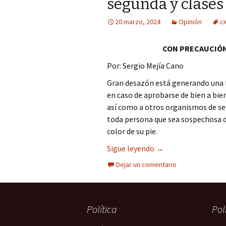
segunda y clases
Columna
20 marzo, 2024
Opinión
c
Opinión
CON PRECAUCIÓ
Por: Sergio Mejía Cano
Gran desazón está generando una l
en caso de aprobarse de bien a bien
así como a otros organismos de seg
toda persona que sea sospechosa 
color de su pie.
Ciudadanos norteame
Sigue leyendo
→
Dejar un comentario
Política
Pol