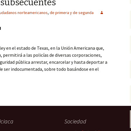
 subsecuentes
iudadanos norteamericanos
,
de primera y de segunda
N
ey en el estado de Texas, en la Unión Americana que,
, permitirá a las policías de diversas corporaciones,
uridad pública arrestar, encarcelar y hasta deportar a
de ser indocumentada, sobre todo basándose en el
ricanos de primera, segunda y clases subsecuentes
iciaca
Sociedad