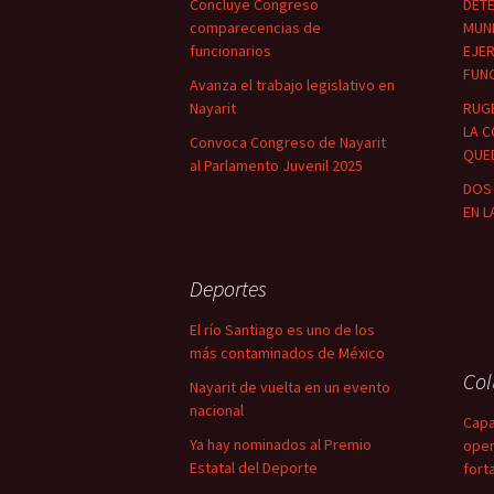
Concluye Congreso
DETE
comparecencias de
MUNI
funcionarios
EJER
FUN
Avanza el trabajo legislativo en
Nayarit
RUG
LA C
Convoca Congreso de Nayarit
QUED
al Parlamento Juvenil 2025
DOS 
EN L
Deportes
El río Santiago es uno de los
más contaminados de México
Co
Nayarit de vuelta en un evento
nacional
Capa
Ya hay nominados al Premio
oper
Estatal del Deporte
fort