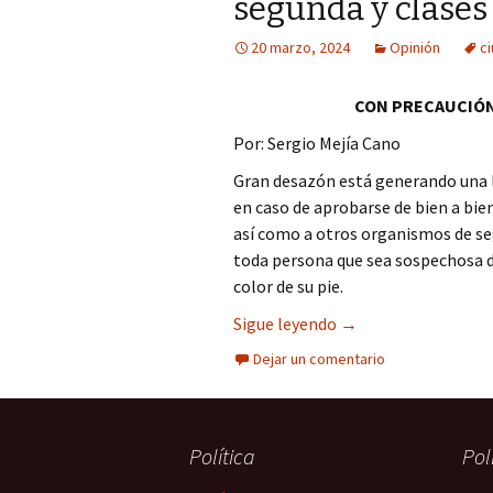
segunda y clases
Columna
20 marzo, 2024
Opinión
c
Opinión
CON PRECAUCIÓ
Por: Sergio Mejía Cano
Gran desazón está generando una l
en caso de aprobarse de bien a bien
así como a otros organismos de seg
toda persona que sea sospechosa 
color de su pie.
Ciudadanos norteame
Sigue leyendo
→
Dejar un comentario
Política
Pol