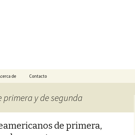
n
e Tepic
cerca de
Contacto
de primera y de segunda
eamericanos de primera,