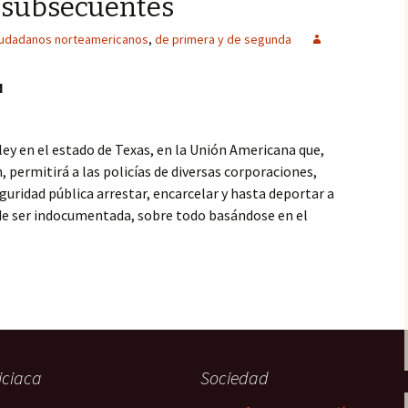
 subsecuentes
iudadanos norteamericanos
,
de primera y de segunda
N
ey en el estado de Texas, en la Unión Americana que,
, permitirá a las policías de diversas corporaciones,
uridad pública arrestar, encarcelar y hasta deportar a
de ser indocumentada, sobre todo basándose en el
ricanos de primera, segunda y clases subsecuentes
iciaca
Sociedad