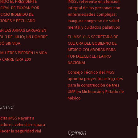
NIDO EL PRESIDENTE
IMSS, referente en atención
CIPAL DE TUXPAN POR
integral de las personas con
CICIO INDEBIDO DE
enfermedades complejas;
CIONES Y PECULADO
inaugura congreso de salud
mental y cuidados paliativos
EN LAS ARMAS LARGAS EN
OL 3 DE JULIO; UN HOMBRE
EL IMSS Y LA SECRETARÍA DE
Ó SIN VIDA
CULTURA DEL GOBIERNO DE
MÉXICO COLABORAN PARA
MUJERES PIERDEN LA VIDA
FORTALECER EL TEATRO
A CARRETERA 200
NACIONAL
Consejo Técnico del IMSS
aprueba proyectos integrales
para la construcción de tres
UMF en Michoacán y Estado de
México
lumna
cita IMSS Nayarit a
adores vehiculares para
alecer la seguridad vial
Opinion