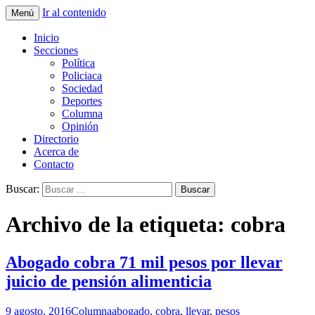
Ir al contenido
Menú
La nueva opción en información
La Yunta de Tepic
Inicio
Secciones
Política
Policiaca
Sociedad
Deportes
Columna
Opinión
Directorio
Acerca de
Contacto
Buscar:
Archivo de la etiqueta: cobra
Abogado cobra 71 mil pesos por llevar
juicio de pensión alimenticia
9 agosto, 2016
Columna
abogado
,
cobra
,
llevar
,
pesos