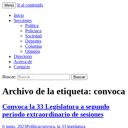
Ir al contenido
Menú
La nueva opción en información
La Yunta de Tepic
Inicio
Secciones
Política
Policiaca
Sociedad
Deportes
Columna
Opinión
Directorio
Acerca de
Contacto
Buscar:
Archivo de la etiqueta: convoca
Convoca la 33 Legislatura a segundo
periodo extraordinario de sesiones
6 junio, 2023
Política
convoca
,
la 33 legislatura