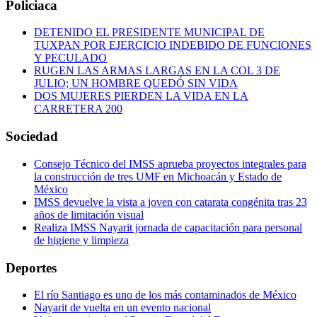
Policiaca
DETENIDO EL PRESIDENTE MUNICIPAL DE
TUXPAN POR EJERCICIO INDEBIDO DE FUNCIONES
Y PECULADO
RUGEN LAS ARMAS LARGAS EN LA COL 3 DE
JULIO; UN HOMBRE QUEDÓ SIN VIDA
DOS MUJERES PIERDEN LA VIDA EN LA
CARRETERA 200
Sociedad
Consejo Técnico del IMSS aprueba proyectos integrales para
la construcción de tres UMF en Michoacán y Estado de
México
IMSS devuelve la vista a joven con catarata congénita tras 23
años de limitación visual
Realiza IMSS Nayarit jornada de capacitación para personal
de higiene y limpieza
Deportes
El río Santiago es uno de los más contaminados de México
Nayarit de vuelta en un evento nacional