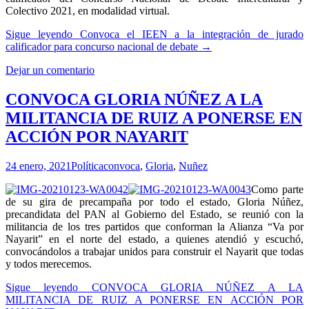
Colectivo 2021, en modalidad virtual.
Sigue leyendo
Convoca el IEEN a la integración de jurado
calificador para concurso nacional de debate
→
Dejar un comentario
CONVOCA GLORIA NÚÑEZ A LA
MILITANCIA DE RUIZ A PONERSE EN
ACCIÓN POR NAYARIT
24 enero, 2021
Política
convoca
,
Gloria
,
Nuñez
Como parte
de su gira de precampaña por todo el estado, Gloria Núñez,
precandidata del PAN al Gobierno del Estado, se reunió con la
militancia de los tres partidos que conforman la Alianza “Va por
Nayarit” en el norte del estado, a quienes atendió y escuchó,
convocándolos a trabajar unidos para construir el Nayarit que todas
y todos merecemos.
Sigue leyendo
CONVOCA GLORIA NÚÑEZ A LA
MILITANCIA DE RUIZ A PONERSE EN ACCIÓN POR