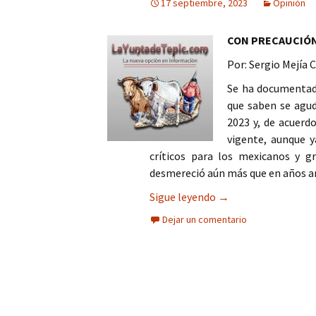
17 septiembre, 2023
Opinión
Columna
CON PRECAUCIÓ
Opinión
Por: Sergio Mejía 
Se ha documentad
que saben se agud
2023 y, de acuerd
vigente, aunque 
críticos para los mexicanos y g
desmereció aún más que en años an
Los puntos cardinale
Sigue leyendo
→
Dejar un comentario