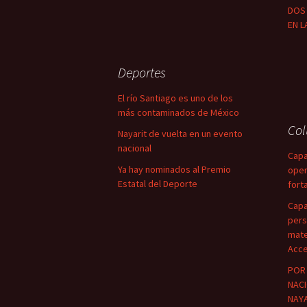
DOS 
EN L
Deportes
El río Santiago es uno de los
más contaminados de México
Co
Nayarit de vuelta en un evento
nacional
Capa
Ya hay nominados al Premio
oper
Estatal del Deporte
fort
Capa
pers
mate
Acce
POR 
NACI
NAYA