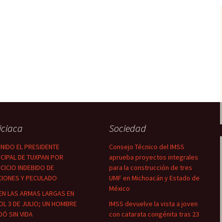
iciaca
Sociedad
NIDO EL PRESIDENTE
Consejo Técnico del IMSS
CIPAL DE TUXPAN POR
aprueba proyectos integrales
CICIO INDEBIDO DE
para la construcción de tres
CIONES Y PECULADO
UMF en Michoacán y Estado de
México
EN LAS ARMAS LARGAS EN
OL 3 DE JULIO; UN HOMBRE
IMSS devuelve la vista a joven
Ó SIN VIDA
con catarata congénita tras 23