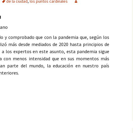
de la ciudad
,
los puntos cardinales
N
Cano
o y comprobado que con la pandemia que, según los
izó más desde mediados de 2020 hasta principios de
o a los expertos en este asunto, esta pandemia sigue
ya con menos intensidad que en sus momentos más
ran parte del mundo, la educación en nuestro país
teriores.
s de la ciudad