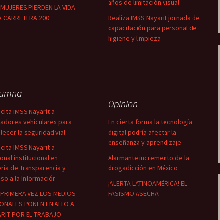
años de limitación visual
MUJERES PIERDEN LA VIDA
A CARRETERA 200
Realiza IMSS Nayarit jornada de
capacitación para personal de
higiene y limpieza
lumna
Opinion
cita IMSS Nayarit a
adores vehiculares para
En cierta forma la tecnología
alecer la seguridad vial
digital podría afectar la
enseñanza y aprendizaje
cita IMSS Nayarit a
onal institucional en
Alarmante incremento de la
ria de Transparencia y
drogadicción en México
so a la Información
¡ALERTA LATINOAMÉRICA! EL
PRIMERA VEZ LOS MEDIOS
FASISMO ASECHA
ONALES PONEN EN ALTO A
RIT POR EL TRABAJO