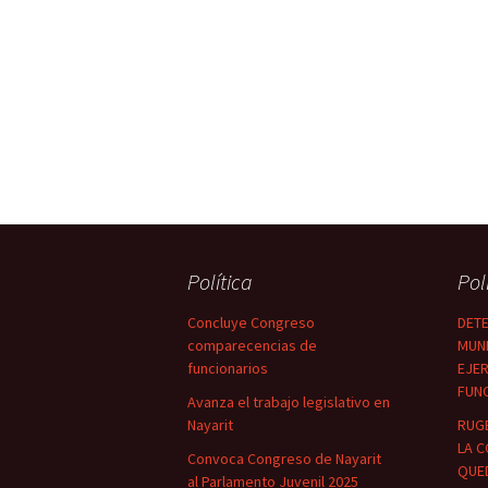
Política
Pol
Concluye Congreso
DETE
comparecencias de
MUNI
funcionarios
EJER
FUN
Avanza el trabajo legislativo en
Nayarit
RUG
LA C
Convoca Congreso de Nayarit
QUED
al Parlamento Juvenil 2025