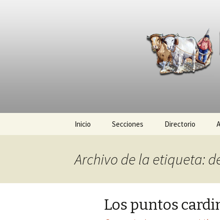
La nueva opción en informació
La Yunta d
Ir
Inicio
Secciones
Directorio
A
al
contenido
Política
Archivo de la etiqueta: d
Policiaca
Sociedad
Los puntos cardin
Deportes