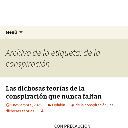
La nueva opción en información
Ir
Buscar:
La Yunta de Tepic
Menú
al
contenido
Archivo de la etiqueta: de la
conspiración
Las dichosas teorías de la
conspiración que nunca faltan
5 noviembre, 2025
Opinión
de la conspiración
,
las
dichosas teorías
CON PRECAUCIÓN