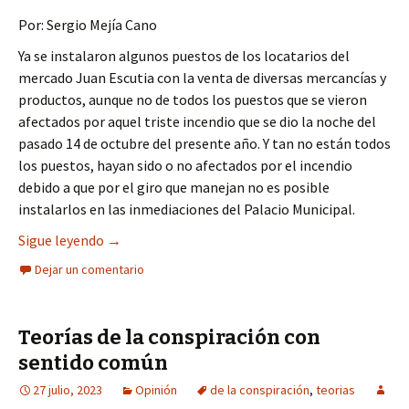
Por: Sergio Mejía Cano
Ya se instalaron algunos puestos de los locatarios del
mercado Juan Escutia con la venta de diversas mercancías y
productos, aunque no de todos los puestos que se vieron
afectados por aquel triste incendio que se dio la noche del
pasado 14 de octubre del presente año. Y tan no están todos
los puestos, hayan sido o no afectados por el incendio
debido a que por el giro que manejan no es posible
instalarlos en las inmediaciones del Palacio Municipal.
Las dichosas teorías de la conspiración que nunc
Sigue leyendo
→
Dejar un comentario
Teorías de la conspiración con
sentido común
27 julio, 2023
Opinión
de la conspiración
,
teorias