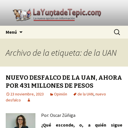
La nueva opción en información
Ir
Buscar:
La Yunta de Tepic
Menú
al
contenido
Archivo de la etiqueta: de la UAN
NUEVO DESFALCO DE LA UAN, AHORA
POR 431 MILLONES DE PESOS
23 noviembre, 2023
Opinión
de la UAN
,
nuevo
desfalco
Por: Oscar Zúñiga
¿Qué esconde, o, a quién sigue