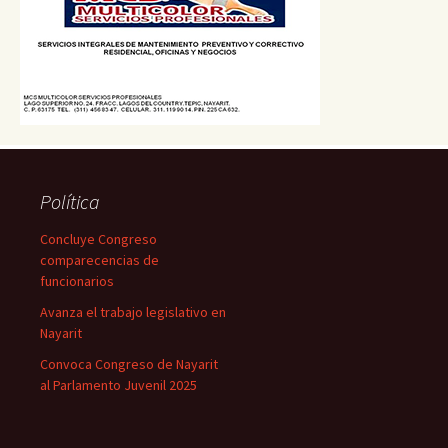
Política
Concluye Congreso
comparecencias de
funcionarios
Avanza el trabajo legislativo en
Nayarit
Convoca Congreso de Nayarit
al Parlamento Juvenil 2025