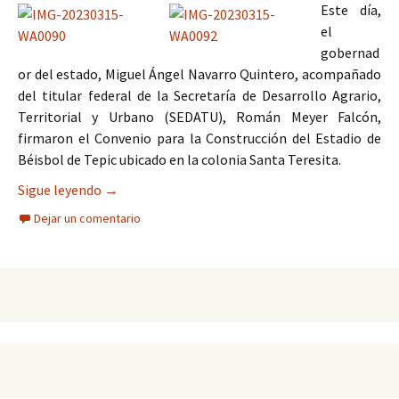
Este día,
el
gobernad
or del estado, Miguel Ángel Navarro Quintero, acompañado
del titular federal de la Secretaría de Desarrollo Agrario,
Territorial y Urbano (SEDATU), Román Meyer Falcón,
firmaron el Convenio para la Construcción del Estadio de
Béisbol de Tepic ubicado en la colonia Santa Teresita.
Con una inversión de 350 millones de pesos, el n
Sigue leyendo
→
Dejar un comentario