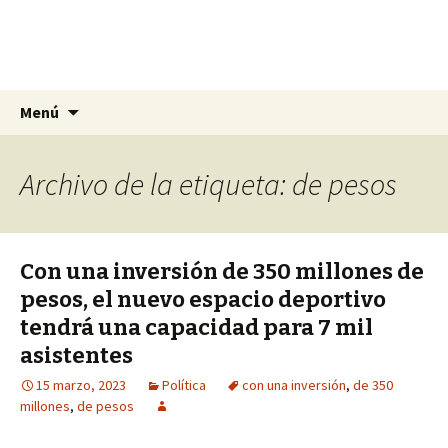
La nueva opción en información
Ir
Buscar:
La Yunta de Tepic
Menú
al
contenido
Archivo de la etiqueta: de pesos
Con una inversión de 350 millones de
pesos, el nuevo espacio deportivo
tendrá una capacidad para 7 mil
asistentes
15 marzo, 2023
Política
con una inversión
,
de 350
millones
,
de pesos