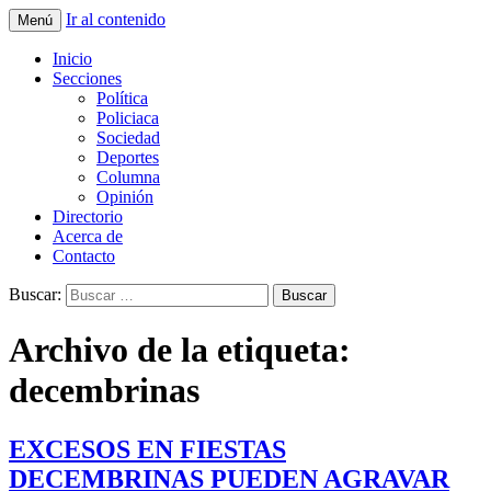
Ir al contenido
Menú
La nueva opción en información
La Yunta de Tepic
Inicio
Secciones
Política
Policiaca
Sociedad
Deportes
Columna
Opinión
Directorio
Acerca de
Contacto
Buscar:
Archivo de la etiqueta:
decembrinas
EXCESOS EN FIESTAS
DECEMBRINAS PUEDEN AGRAVAR