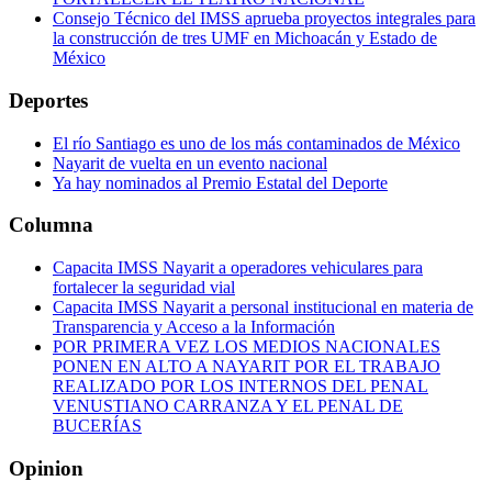
Consejo Técnico del IMSS aprueba proyectos integrales para
la construcción de tres UMF en Michoacán y Estado de
México
Deportes
El río Santiago es uno de los más contaminados de México
Nayarit de vuelta en un evento nacional
Ya hay nominados al Premio Estatal del Deporte
Columna
Capacita IMSS Nayarit a operadores vehiculares para
fortalecer la seguridad vial
Capacita IMSS Nayarit a personal institucional en materia de
Transparencia y Acceso a la Información
POR PRIMERA VEZ LOS MEDIOS NACIONALES
PONEN EN ALTO A NAYARIT POR EL TRABAJO
REALIZADO POR LOS INTERNOS DEL PENAL
VENUSTIANO CARRANZA Y EL PENAL DE
BUCERÍAS
Opinion