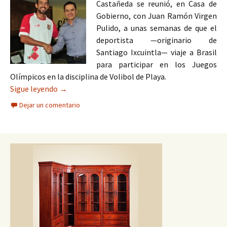
Castañeda se reunió, en Casa de
Gobierno, con Juan Ramón Virgen
Pulido, a unas semanas de que el
deportista —originario de
Santiago Ixcuintla— viaje a Brasil
para participar en los Juegos
Olímpicos en la disciplina de Volibol de Playa.
Desea Gobernador éxito a Juan Virgen en los Jue
Sigue leyendo
→
Dejar un comentario