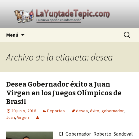
La nueva opción en información
Ir
Buscar:
La Yunta de Tepic
Menú
al
contenido
Archivo de la etiqueta: desea
Desea Gobernador éxito a Juan
Virgen en los Juegos Olímpicos de
Brasil
20 junio, 2016
Deportes
desea
,
éxito
,
gobernador
,
Juan
,
Virgen
El Gobernador Roberto Sandoval