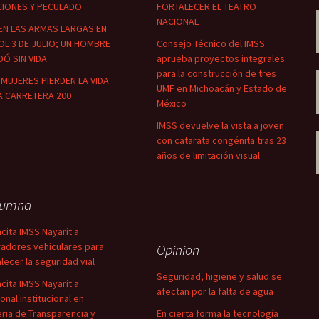
CIONES Y PECULADO
FORTALECER EL TEATRO
NACIONAL
EN LAS ARMAS LARGAS EN
OL 3 DE JULIO; UN HOMBRE
Consejo Técnico del IMSS
Ó SIN VIDA
aprueba proyectos integrales
para la construcción de tres
MUJERES PIERDEN LA VIDA
UMF en Michoacán y Estado de
A CARRETERA 200
México
IMSS devuelve la vista a joven
con catarata congénita tras 23
años de limitación visual
lumna
cita IMSS Nayarit a
adores vehiculares para
Opinion
alecer la seguridad vial
Seguridad, higiene y salud se
cita IMSS Nayarit a
afectan por la falta de agua
onal institucional en
ria de Transparencia y
En cierta forma la tecnología