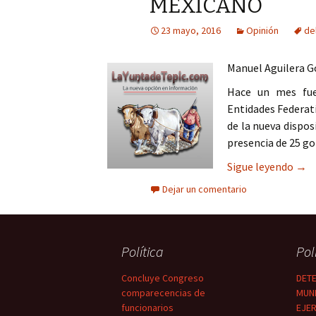
MEXICANO
Columna
23 mayo, 2016
Opinión
de
Opinión
Manuel Aguilera 
Hace un mes fue 
Entidades Federati
de la nueva dispos
presencia de 25 g
TRÁ
Sigue leyendo
→
Dejar un comentario
Política
Pol
Concluye Congreso
DETE
comparecencias de
MUNI
funcionarios
EJER