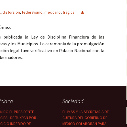
l
,
distorsión
,
federalismo
,
mexicano
,
trágica
Gómez.
publicada la Ley de Disciplina Financiera de las
vas y los Municipios. La ceremonia de la promulgación
ición legal tuvo verificativo en Palacio Nacional con la
obernadores.
GICA DISTORSIÓN DEL FEDERALISMO MEXICANO
iciaca
Sociedad
NIDO EL PRESIDENTE
EL IMSS Y LA SECRETARÍA DE
CIPAL DE TUXPAN POR
CULTURA DEL GOBIERNO DE
CICIO INDEBIDO DE
MÉXICO COLABORAN PARA