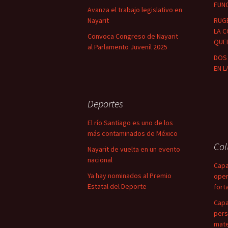
FUN
Avanza el trabajo legislativo en
Nayarit
RUG
LA C
Convoca Congreso de Nayarit
QUED
al Parlamento Juvenil 2025
DOS 
EN L
Deportes
El río Santiago es uno de los
más contaminados de México
Co
Nayarit de vuelta en un evento
nacional
Capa
Ya hay nominados al Premio
oper
Estatal del Deporte
fort
Capa
pers
mate