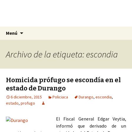
La nueva opción en información
Ir
Buscar:
La Yunta de Tepic
Menú
al
contenido
Archivo de la etiqueta: escondia
Homicida prófugo se escondía en el
estado de Durango
6 diciembre, 2015
Policiaca
Durango
,
escondia
,
estado
,
profugo
El Fiscal General Edgar Veytia,
informó que derivado de un