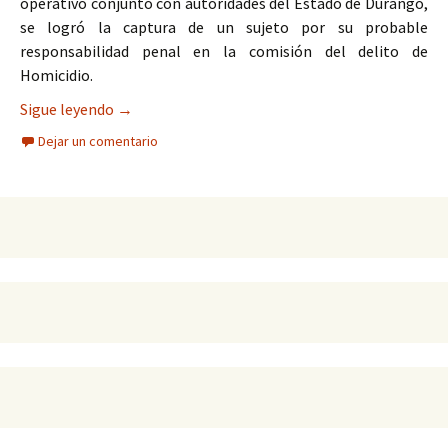
operativo conjunto con autoridades del Estado de Durango,
se logró la captura de un sujeto por su probable
responsabilidad penal en la comisión del delito de
Homicidio.
Homicida prófugo se escondía en el estado de D
Sigue leyendo
→
Dejar un comentario