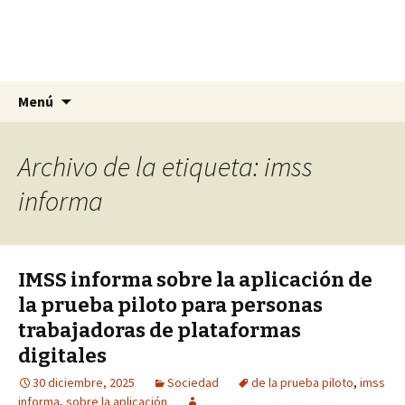
La nueva opción en información
Ir
Buscar:
La Yunta de Tepic
Menú
al
contenido
Archivo de la etiqueta: imss
informa
IMSS informa sobre la aplicación de
la prueba piloto para personas
trabajadoras de plataformas
digitales
30 diciembre, 2025
Sociedad
de la prueba piloto
,
imss
informa
,
sobre la aplicación