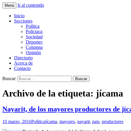
Ir al contenido
Menú
La nueva opción en información
La Yunta de Tepic
Inicio
Secciones
Política
Policiaca
Sociedad
Deportes
Columna
Opinión
Directorio
Acerca de
Contacto
Buscar:
Archivo de la etiqueta: jícama
Nayarit, de los mayores productores de jíc
10 marzo, 2016
Política
jícama
,
mayores
,
nayarit
,
pais
,
productores