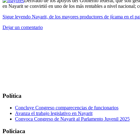
Derivado de los apoyos del Gobierno federal, que son gest
en Nayarit se convirtió en uno de los más rentables a nivel nacional;
Sigue leyendo
Nayarit, de los mayores productores de jícama en el pa
Dejar un comentario
Política
Concluye Congreso comparecencias de funcionarios
Avanza el trabajo legislativo en Nayarit
Convoca Congreso de Nayarit al Parlamento Juvenil 2025
Policiaca