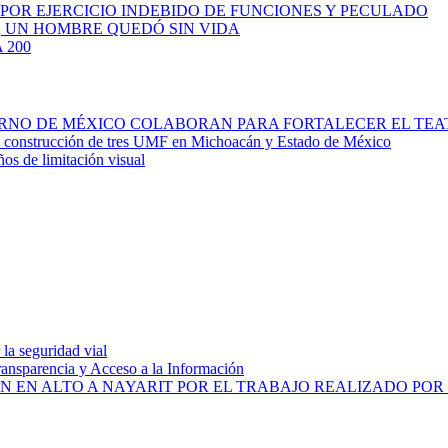
 POR EJERCICIO INDEBIDO DE FUNCIONES Y PECULADO
; UN HOMBRE QUEDÓ SIN VIDA
 200
IERNO DE MÉXICO COLABORAN PARA FORTALECER EL TE
la construcción de tres UMF en Michoacán y Estado de México
ños de limitación visual
la seguridad vial
ransparencia y Acceso a la Información
N EN ALTO A NAYARIT POR EL TRABAJO REALIZADO PO