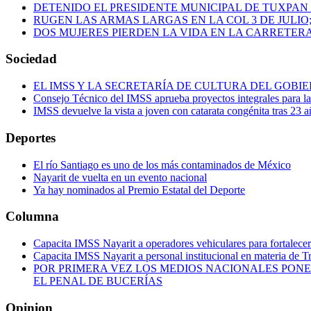
DETENIDO EL PRESIDENTE MUNICIPAL DE TUXPAN
RUGEN LAS ARMAS LARGAS EN LA COL 3 DE JULIO
DOS MUJERES PIERDEN LA VIDA EN LA CARRETERA
Sociedad
EL IMSS Y LA SECRETARÍA DE CULTURA DEL GOB
Consejo Técnico del IMSS aprueba proyectos integrales para 
IMSS devuelve la vista a joven con catarata congénita tras 23 a
Deportes
El río Santiago es uno de los más contaminados de México
Nayarit de vuelta en un evento nacional
Ya hay nominados al Premio Estatal del Deporte
Columna
Capacita IMSS Nayarit a operadores vehiculares para fortalecer 
Capacita IMSS Nayarit a personal institucional en materia de T
POR PRIMERA VEZ LOS MEDIOS NACIONALES PONE
EL PENAL DE BUCERÍAS
Opinion