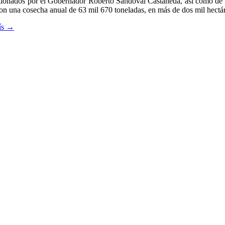
ionados por el Gobernador Roberto Sandoval Castañeda, así como de su 
 con una cosecha anual de 63 mil 670 toneladas, en más de dos mil hectá
ís
→