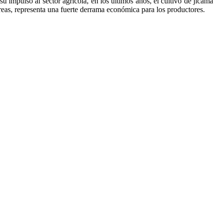
impulso al sector agrícola, en los últimos años, el cultivo de jícama
reas, representa una fuerte derrama económica para los productores.