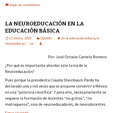
Dejar un comentario
LA NEUROEDUCACIÓN EN LA
EDUCACIÓN BÁSICA
12 enero, 2025
Opinión
en la educación básica
,
la
neuroeducaci´´on
Por: José Octavio Camelo Romero
¿Por qué es importante abordar este tema de la
Neuroeducación?
Pues porque la presidenta Claudia Sheinbaum Pardo ha
declarado una y mil veces que se propone convertir a México
en una “potencia científica”. Y para ello, necesariamente se
requiere la formación de docentes “no grillos”, “no
matraqueros”, sino de neuroeducadores, de neurodocentes.
LA NEUROEDUCACIÓN EN LA EDUCACIÓN BÁSIC
Sigue leyendo
→