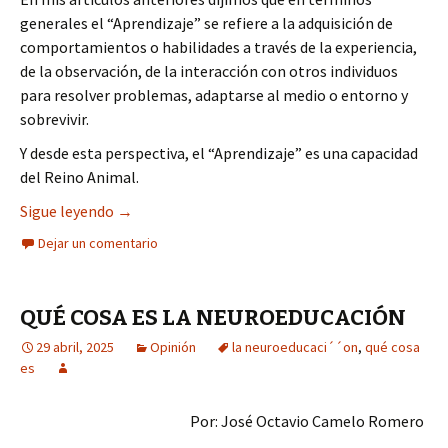
generales el “Aprendizaje” se refiere a la adquisición de
comportamientos o habilidades a través de la experiencia,
de la observación, de la interacción con otros individuos
para resolver problemas, adaptarse al medio o entorno y
sobrevivir.
Y desde esta perspectiva, el “Aprendizaje” es una capacidad
del Reino Animal.
LA NEUROEDUCACIÓN Y LOS PROFES
Sigue leyendo
→
Dejar un comentario
QUÉ COSA ES LA NEUROEDUCACIÓN
29 abril, 2025
Opinión
la neuroeducaci´´on
,
qué cosa
es
Por: José Octavio Camelo Romero