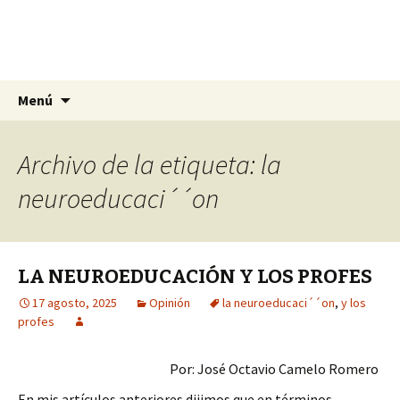
La nueva opción en información
Ir
Buscar:
La Yunta de Tepic
Menú
al
contenido
Archivo de la etiqueta: la
neuroeducaci´´on
LA NEUROEDUCACIÓN Y LOS PROFES
17 agosto, 2025
Opinión
la neuroeducaci´´on
,
y los
profes
Por: José Octavio Camelo Romero
En mis artículos anteriores dijimos que en términos