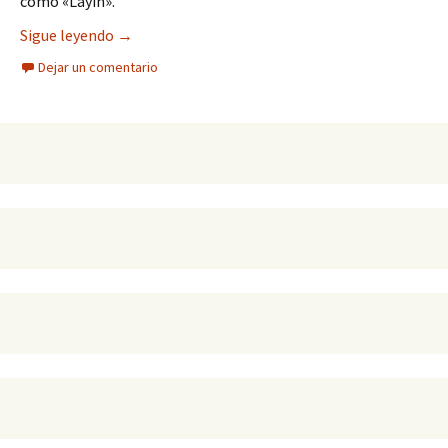
como «Layin».
Los Diputados le hacen los mandados a Layin
Sigue leyendo
→
Dejar un comentario