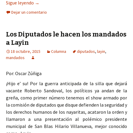
Anuncia “Layín” el contrato con “El Piojo” Herre
Sigue leyendo
→
Dejar un comentario
Los Diputados le hacen los mandados
a Layin
18 octubre, 2015
Columna
diputados
,
layin
,
mandados
Por: Oscar Zúñiga
¡Hijo e’ su! Por la guerra anticipada de la silla que dejará
vacante Roberto Sandoval, los políticos ya andan de la
greña, como primer número tenemos el show armado por
la comisión de diputados que disque defienden la seguridad y
los derechos humanos de los nayaritas, acataron la orden y
llamaron a una presentación al polémico presidente
municipal de San Blas Hilario Villanueva, mejor conocido