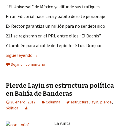
“El Universal” de México ya difunde sus trafiques
En un Editorial hace cera y pabilo de este personaje
Ex Rector garantiza un millón para no ser detenido
211 se registran en el PRI, entre ellos “El Bachis”
Y también para alcalde de Tepic José Luis Donjuan
Acalambran a “Layín” las exhibidas en la prensa
Sigue leyendo
→
Dejar un comentario
Pierde Layín su estructura política
en Bahía de Banderas
30 enero, 2017
Columna
estructura
,
layin
,
pierde
,
pòlitica
La Yunta