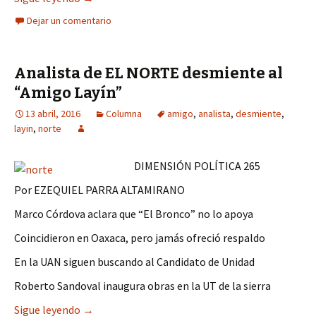
Dejar un comentario
Analista de EL NORTE desmiente al
“Amigo Layín”
13 abril, 2016
Columna
amigo
,
analista
,
desmiente
,
layin
,
norte
DIMENSIÓN POLÍTICA 265
Por EZEQUIEL PARRA ALTAMIRANO
Marco Córdova aclara que “El Bronco” no lo apoya
Coincidieron en Oaxaca, pero jamás ofreció respaldo
En la UAN siguen buscando al Candidato de Unidad
Roberto Sandoval inaugura obras en la UT de la sierra
Analista de EL NORTE desmiente al “Amigo Layí
Sigue leyendo
→