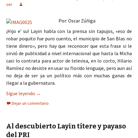
ser
Por: Oscar Zúñiga
¡Hijo e’ su! Layin habla con la prensa sin tapujos, «eso de
robar poquito fue puro cuento, el municipio de San Blas no
tiene dinero», pero hay que reconocer que esta frase si le
sirvió de publicidad a nivel internacional que hasta la Micha
casi lo contrata para actor de televisa, en lo corto, Hilario
Ramírez no desiste en usar su florido lenguaje, pero aun así
no deja de ser ya un político más con muchas ganas de
llegar a la gubernatura.
Layin sí quiere ser gobernador de Nayarit
Sigue leyendo
→
Dejar un comentario
Al descubierto Layin títere y payaso
del PRI