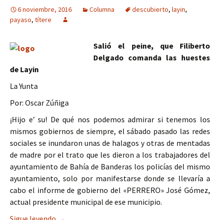
6 noviembre, 2016
Columna
descubierto
,
layin
,
payaso
,
títere
Salió el peine, que Filiberto
Delgado comanda las huestes
de Layin
La Yunta
Por: Oscar Zúñiga
¡Hijo e’ su! De qué nos podemos admirar si tenemos los
mismos gobiernos de siempre, el sábado pasado las redes
sociales se inundaron unas de halagos y otras de mentadas
de madre por el trato que les dieron a los trabajadores del
ayuntamiento de Bahía de Banderas los policías del mismo
ayuntamiento, solo por manifestarse donde se llevaría a
cabo el informe de gobierno del «PERRERO» José Gómez,
actual presidente municipal de ese municipio.
Al descubierto Layin títere y payaso del PRI
Sigue leyendo
→