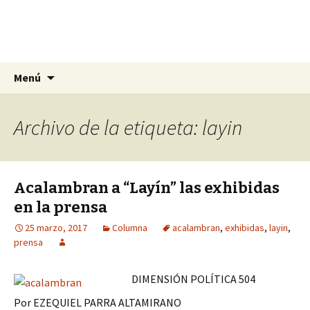
La nueva opción en información
Ir
Buscar:
La Yunta de Tepic
Menú
al
contenido
Archivo de la etiqueta: layin
Acalambran a “Layín” las exhibidas
en la prensa
25 marzo, 2017
Columna
acalambran
,
exhibidas
,
layin
,
prensa
DIMENSIÓN POLÍTICA 504
Por EZEQUIEL PARRA ALTAMIRANO