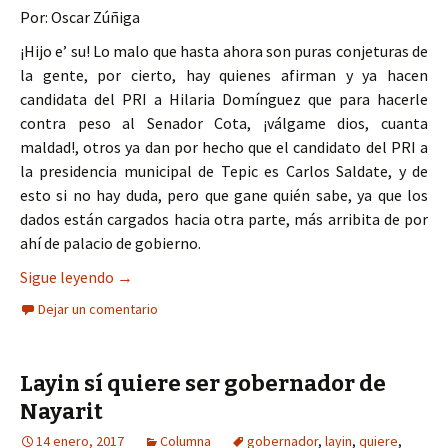
Por: Oscar Zúñiga
¡Hijo e’ su! Lo malo que hasta ahora son puras conjeturas de
la gente, por cierto, hay quienes afirman y ya hacen
candidata del PRI a Hilaria Domínguez que para hacerle
contra peso al Senador Cota, ¡válgame dios, cuanta
maldad!, otros ya dan por hecho que el candidato del PRI a
la presidencia municipal de Tepic es Carlos Saldate, y de
esto si no hay duda, pero que gane quién sabe, ya que los
dados están cargados hacia otra parte, más arribita de por
ahí de palacio de gobierno.
Pierde Layín su estructura política en Bahía de 
Sigue leyendo
→
Dejar un comentario
Layin sí quiere ser gobernador de
Nayarit
14 enero, 2017
Columna
gobernador
,
layin
,
quiere
,