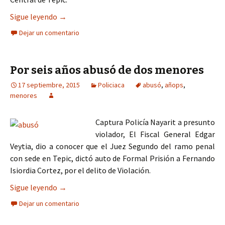
Helicóptero “Apache” salva vida de menores de 5 
Sigue leyendo
→
Dejar un comentario
Por seis años abusó de dos menores
17 septiembre, 2015
Policiaca
abusó
,
añops
,
menores
Captura Policía Nayarit a presunto
violador, El Fiscal General Edgar
Veytia, dio a conocer que el Juez Segundo del ramo penal
con sede en Tepic, dictó auto de Formal Prisión a Fernando
Isiordia Cortez, por el delito de Violación.
Por seis años abusó de dos menores
Sigue leyendo
→
Dejar un comentario