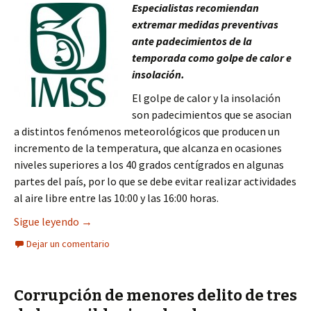
Especialistas recomiendan
extremar medidas preventivas
ante padecimientos de la
temporada como golpe de calor e
insolación.
El golpe de calor y la insolación
son padecimientos que se asocian
a distintos fenómenos meteorológicos que producen un
incremento de la temperatura, que alcanza en ocasiones
niveles superiores a los 40 grados centígrados en algunas
partes del país, por lo que se debe evitar realizar actividades
al aire libre entre las 10:00 y las 16:00 horas.
MENORES DE EDAD Y ADULTOS MAYORES LOS MÁ
Sigue leyendo
→
Dejar un comentario
Corrupción de menores delito de tres