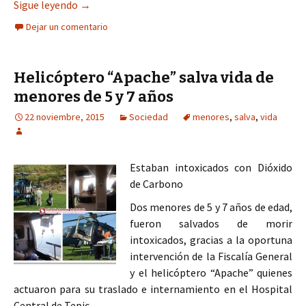
Corrupción de menores delito de tres de los posi
Sigue leyendo
→
Dejar un comentario
Helicóptero “Apache” salva vida de
menores de 5 y 7 años
22 noviembre, 2015
Sociedad
menores
,
salva
,
vida
Estaban intoxicados con Dióxido
de Carbono
Dos menores de 5 y 7 años de edad,
fueron salvados de morir
intoxicados, gracias a la oportuna
intervención de la Fiscalía General
y el helicóptero “Apache” quienes
actuaron para su traslado e internamiento en el Hospital
Central de Tepic.