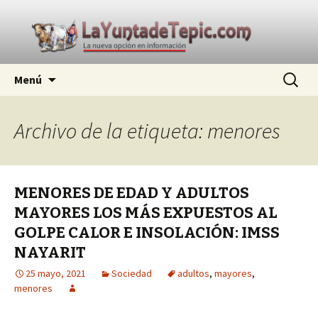
La nueva opción en información
Ir
Buscar:
La Yunta de Tepic
Menú
al
contenido
Archivo de la etiqueta: menores
MENORES DE EDAD Y ADULTOS
MAYORES LOS MÁS EXPUESTOS AL
GOLPE CALOR E INSOLACIÓN: IMSS
NAYARIT
25 mayo, 2021
Sociedad
adultos
,
mayores
,
menores